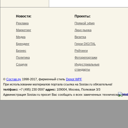
Новости:
Проекты:
Реклама
Прямой эфир
Маркетинг
Лицо рынка
Медиа
Визитка
Брендинг
Герои DIGITAL
Бизнес
Рейтинги
Политика
Фоторепортажи
Социум
Индустриальные
стандарты
©
Состав.ру
1998-2017, фирменный стиль
Depot WPF
При использовании материалов портала ссылка на Sostav.ru обязательна!
тел/факс:
+7 (495) 230 0597
адрес:
109004, Москва, Полковая 3/3
Администрация Sostav.ru просит Вас сообщать о всех замеченных технических неп