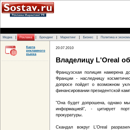
|
|
|
|
|
Медиа
Реклама
Брендинг
Маркетинг
Бизнес
Политика и эконом
Карта
20.07.2010
рекламного
рынка
Владелицу L'Oreal о
Французская полиция намерена д
Франции - наследницу косметичес
допросе пойдет о возможном укл
финансировании президентской камп
"Она будет допрошена, однако мы
информацией", - цитирует порт
прокуратуры.
Скандал вокруг L'Oreal разраз