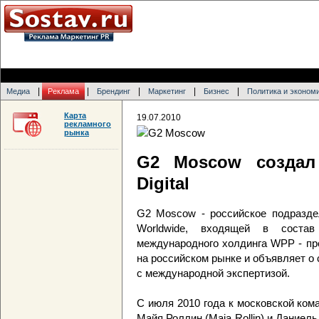
|
|
|
|
|
Медиа
Реклама
Брендинг
Маркетинг
Бизнес
Политика и эконом
Карта
19.07.2010
рекламного
рынка
G2 Moscow создал
Digital
G2 Moscow - российское подразде
Worldwide, входящей в сост
международного холдинга WPP - пр
на российском рынке и объявляет о 
с международной экспертизой.
С июля 2010 года к московской ком
Майя Роллин (Maja Rollin) и Даниель