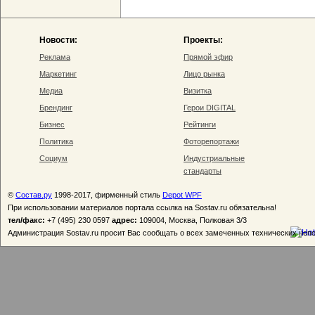
Новости:
Проекты:
Реклама
Прямой эфир
Маркетинг
Лицо рынка
Медиа
Визитка
Брендинг
Герои DIGITAL
Бизнес
Рейтинги
Политика
Фоторепортажи
Социум
Индустриальные
стандарты
©
Состав.ру
1998-2017, фирменный стиль
Depot WPF
При использовании материалов портала ссылка на Sostav.ru обязательна!
тел/факс:
+7 (495) 230 0597
адрес:
109004, Москва, Полковая 3/3
Администрация Sostav.ru просит Вас сообщать о всех замеченных технических неп