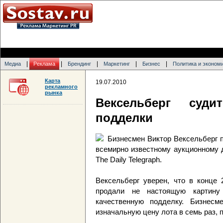
|
|
|
|
|
Медиа
Реклама
Брендинг
Маркетинг
Бизнес
Политика и эконом
Карта
19.07.2010
рекламного
рынка
Вексельберг суди
подделки
Бизнесмен Виктор Вексельберг 
всемирно известному аукционному д
The Daily Telegraph.
Вексельберг уверен, что в конце 
продали не настоящую картину
качественную подделку. Бизнесм
изначальную цену лота в семь раз,