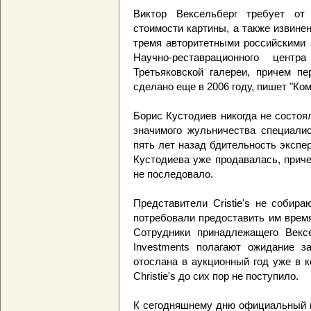
Виктор Вексельберг требует от
стоимости картины, а также извин
тремя авторитетными российскими 
Научно-реставрационного цент
Третьяковской галереи, причем п
сделано еще в 2006 году, пишет "Ко
Борис Кустодиев никогда не состоял
значимого жульничества специалис
пять лет назад бдительность экспер
Кустодиева уже продавалась, причем
не последовало.
Представители Cristie's не собира
потребовали предоставить им врем
Сотрудники принадлежащего Вексе
Investments полагают ожидание з
отослана в аукционный год уже в к
Christie's до сих пор не поступило.
К сегодняшнему дню официальный пр