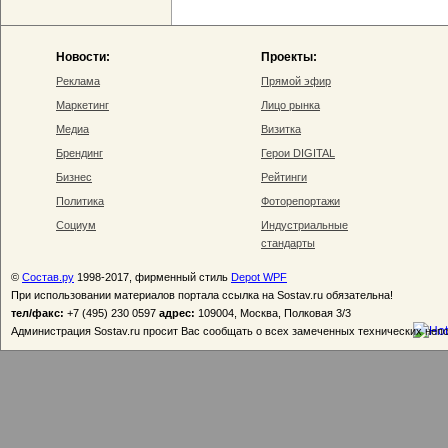
Новости:
Проекты:
Реклама
Прямой эфир
Маркетинг
Лицо рынка
Медиа
Визитка
Брендинг
Герои DIGITAL
Бизнес
Рейтинги
Политика
Фоторепортажи
Социум
Индустриальные
стандарты
©
Состав.ру
1998-2017, фирменный стиль
Depot WPF
При использовании материалов портала ссылка на Sostav.ru обязательна!
тел/факс:
+7 (495) 230 0597
адрес:
109004, Москва, Полковая 3/3
Администрация Sostav.ru просит Вас сообщать о всех замеченных технических неп