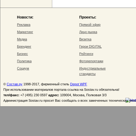
Новости:
Проекты:
Реклама
Прямой эфир
Маркетинг
Лицо рынка
Медиа
Визитка
Брендинг
Герои DIGITAL
Бизнес
Рейтинги
Политика
Фоторепортажи
Социум
Индустриальные
стандарты
©
Состав.ру
1998-2017, фирменный стиль
Depot WPF
При использовании материалов портала ссылка на Sostav.ru обязательна!
тел/факс:
+7 (495) 230 0597
адрес:
109004, Москва, Полковая 3/3
Администрация Sostav.ru просит Вас сообщать о всех замеченных технических неп