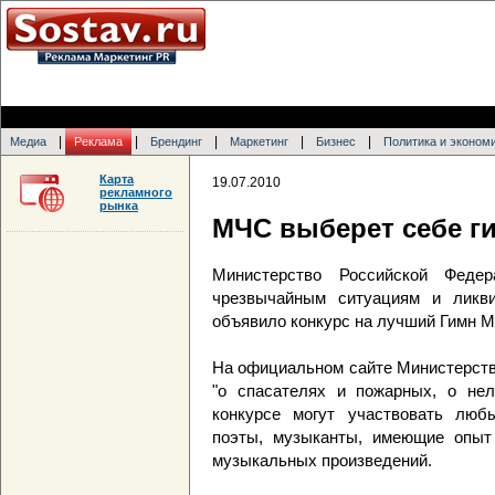
|
|
|
|
|
Медиа
Реклама
Брендинг
Маркетинг
Бизнес
Политика и эконом
Карта
19.07.2010
рекламного
рынка
МЧС выберет себе г
Министерство Российской Феде
чрезвычайным ситуациям и ликви
объявило конкурс на лучший Гимн 
На официальном сайте Министерст
"о спасателях и пожарных, о не
конкурсе могут участвовать любы
поэты, музыканты, имеющие опыт 
музыкальных произведений.