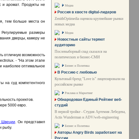
с и аромат. Продукты не
Медиа
Россия в хвосте digital-лидеров
ZenithOptimedia оценила крупнейшие рынки
я, тем больше места он
новых медиа
. Регулируемые размеры
Медиа
ывания дверцы, камеру не
Новостные сайты теряют
аудиторию
Послевыборный спад сказался на
ить отличную возможность
политических и бизнес-СМИ
trolux. - "На этом этапе
Бизнес и Политика
 и наиболее оптимальное
В Россию с любовью
Культовый бренд "Love is" лицензировали на
ты на суд компетентного
российском рынке
Реклама и Маркетинг
Обнародован Единый Рейтинг веб-
ельность проектов.
студий
мере 5000 евро.
В первой тройке - Студия Артемия Лебедева,
Actis Wunderman и ADV/web-engineering
в Швеции
. Он представил
Бизнес и Политика
и рыбу.
Авторы Angry Birds заработают на
России