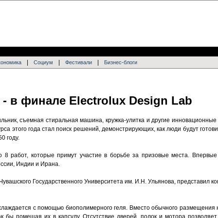
|
|
|
кономика
Социум
Фестивали
Бизнес-блоги
- в финале Electrolux Design Lab
льник, съемная стиральная машина, кружка-улитка и другие инновационные
курса этого года стал поиск решений, демонстрирующих, как люди будут готови
0 году.
 8 работ, которые примут участие в борьбе за призовые места. Впервые
ссии, Индии и Ирана.
увашского Государственного Университета им. И.Н. Ульянова, представил к
хлаждается с помощью биополимерного геля. Вместо обычного размещения на
ак бы помещая их в капсулу. Отсутствие дверей, полок и мотора позволяет