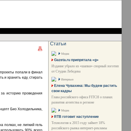
Статьи
Медиа
Gazeta.ru припрятала «g»
Издание убрало из «шапки» спорный логотип
от Студии Лебедева
 проекты попали в финал
ть и хранить еду, стирать
Интервью
Елена Чувахина: Мы будем растить
свои кадры
 за историю проведения
Глава российского офиса FITCH о планах
развития агентства в регионе
онцепт Био Холодильника,
Медиа
RTB готовит наступление
Технология к 2015 году займет 18%
 полках, не липкий гель
российского рынка интернет-рекламы
 использовать 90% всего