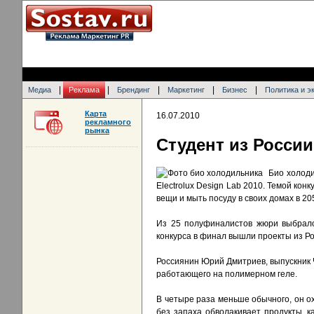
|
|
|
|
|
Медиа
Реклама
Брендинг
Маркетинг
Бизнес
Политика и э
Карта
16.07.2010
рекламного
рынка
Студент из России 
Био холоди
Electrolux Design Lab 2010. Темой кон
вещи и мыть посуду в своих домах в 205
Из 25 полуфиналистов жюри выбрало
конкурса в финал вышли проекты из Ро
Россиянин Юрий Дмитриев, выпускник Ч
работающего на полимерном геле.
В четыре раза меньше обычного, он о
без запаха обволакивает продукты, к