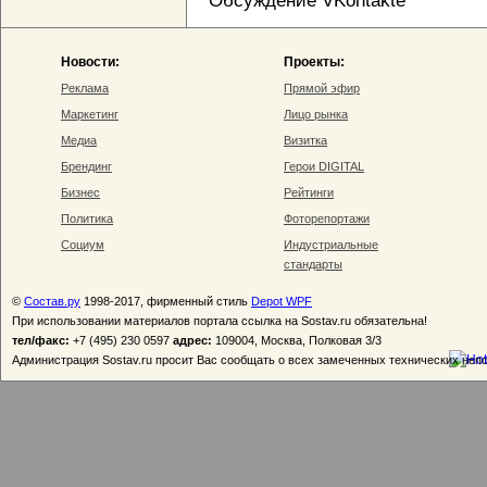
Обсуждение VKontakte
Новости:
Проекты:
Реклама
Прямой эфир
Маркетинг
Лицо рынка
Медиа
Визитка
Брендинг
Герои DIGITAL
Бизнес
Рейтинги
Политика
Фоторепортажи
Социум
Индустриальные
стандарты
©
Состав.ру
1998-2017, фирменный стиль
Depot WPF
При использовании материалов портала ссылка на Sostav.ru обязательна!
тел/факс:
+7 (495) 230 0597
адрес:
109004, Москва, Полковая 3/3
Администрация Sostav.ru просит Вас сообщать о всех замеченных технических неп