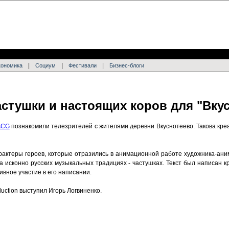
|
|
|
кономика
Социум
Фестивали
Бизнес-блоги
стушки и настоящих коров для "Вку
ACG
познакомили телезрителей с жителями деревни Вкуснотеево. Такова кре
рактеры героев, которые отразились в анимационной работе художника-ан
 исконно русских музыкальных традициях - частушках. Текст был написан 
ивное участие в его написании.
ction выступил Игорь Логвиненко.