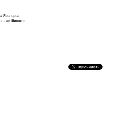
на Яранцева
анислав Шипаков