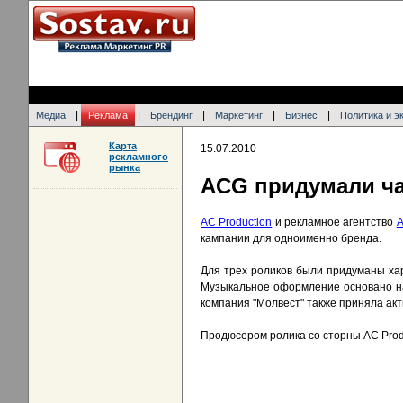
|
|
|
|
|
Медиа
Реклама
Брендинг
Маркетинг
Бизнес
Политика и э
Карта
15.07.2010
рекламного
рынка
ACG придумали ча
AC Production
и рекламное агентство
кампании для одноименно бренда.
Для трех роликов были придуманы ха
Музыкальное оформление основано на
компания "Молвест" также приняла акт
Продюсером ролика со сторны AC Produ