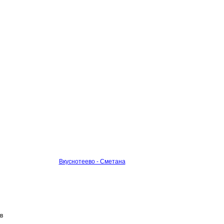
Вкуснотеево - Сметана
в