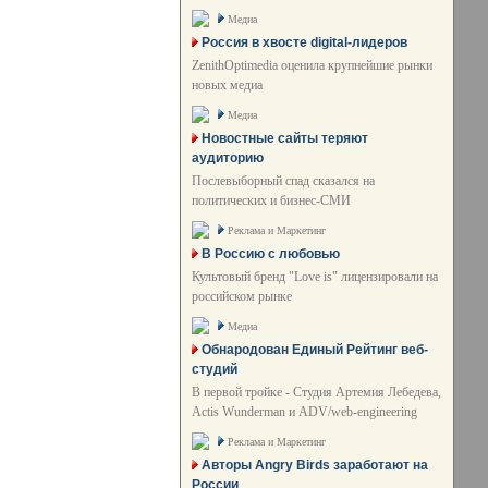
Медиа
Россия в хвосте digital-лидеров
ZenithOptimedia оценила крупнейшие рынки
новых медиа
Медиа
Новостные сайты теряют
аудиторию
Послевыборный спад сказался на
политических и бизнес-СМИ
Реклама и Маркетинг
В Россию с любовью
Культовый бренд "Love is" лицензировали на
российском рынке
Медиа
Обнародован Единый Рейтинг веб-
студий
В первой тройке - Студия Артемия Лебедева,
Actis Wunderman и ADV/web-engineering
Реклама и Маркетинг
Авторы Angry Birds заработают на
России