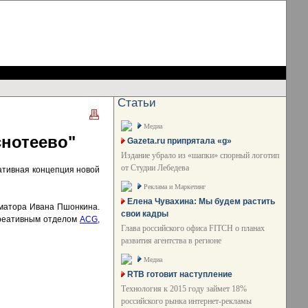
Статьи
Медиа
снотеево"
Gazeta.ru припрятала «g»
Издание убрало из «шапки» спорный логотип
от Студии Лебедева
ативная концепция новой
Реклама и Маркетинг
Елена Чувахина: Мы будем растить
иматора Ивана Пшонкина.
свои кадры
креативным отделом
ACG
,
Глава российского офиса FITCH о планах
развития агентства в регионе
Медиа
RTB готовит наступление
Технология к 2015 году займет 18%
российского рынка интернет-рекламы