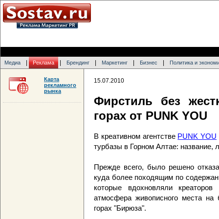
|
|
|
|
|
Медиа
Реклама
Брендинг
Маркетинг
Бизнес
Политика и эконом
Карта
15.07.2010
рекламного
рынка
Фирстиль без жест
горах от PUNK YOU
В креативном агентстве
PUNK YOU
турбазы в Горном Алтае: название, 
Прежде всего, было решено отказа
куда более походящим по содержани
которые вдохновляли креаторов 
атмосфера живописного места на б
горах "Бирюза".