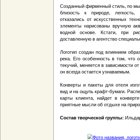
Созданный фирменный стиль, по мыс
близость к природе, легкость, 
отказались от искусственных техн
элементы нарисованы вручную аква
водной основе. Кстати, при ри
доставленную в агентство специальн
Логотип создан под влиянием образ
река. Его особенность в том, что 
текучий, меняется в зависимости от
он всегда остается узнаваемым.
Конверты и пакеты для отеля изго
вид и на ощупь крафт-бумаги. Распе
карты клиента, найдет в конверт
приятные мысли об отдыхе на приро
Состав творческой группы:
Ильдар