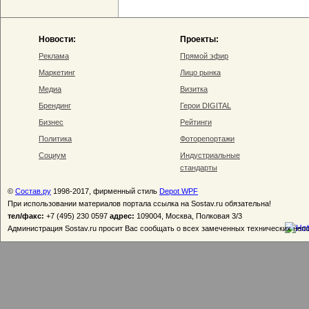
Новости:
Проекты:
Реклама
Прямой эфир
Маркетинг
Лицо рынка
Медиа
Визитка
Брендинг
Герои DIGITAL
Бизнес
Рейтинги
Политика
Фоторепортажи
Социум
Индустриальные
стандарты
©
Состав.ру
1998-2017, фирменный стиль
Depot WPF
При использовании материалов портала ссылка на Sostav.ru обязательна!
тел/факс:
+7 (495) 230 0597
адрес:
109004, Москва, Полковая 3/3
Администрация Sostav.ru просит Вас сообщать о всех замеченных технических неп