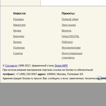
Новости:
Проекты:
Реклама
Прямой эфир
Маркетинг
Лицо рынка
Медиа
Визитка
Брендинг
Герои DIGITAL
Бизнес
Рейтинги
Политика
Фоторепортажи
Социум
Индустриальные
стандарты
©
Состав.ру
1998-2017, фирменный стиль
Depot WPF
При использовании материалов портала ссылка на Sostav.ru обязательна!
тел/факс:
+7 (495) 230 0597
адрес:
109004, Москва, Полковая 3/3
Администрация Sostav.ru просит Вас сообщать о всех замеченных технических неп