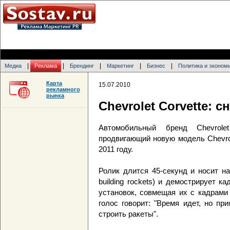
|
|
|
|
|
Медиа
Реклама
Брендинг
Маркетинг
Бизнес
Политика и эконом
Карта
15.07.2010
рекламного
рынка
Chevrolet Corvette: с
Автомобильный бренд Chevrol
продвигающий новую модель Chevro
2011 году.
Ролик длится 45-секунд и носит на
building rockets) и демострирует 
установок, совмещая их с кадрами
голос говорит: "Время идет, но пр
строить ракеты".