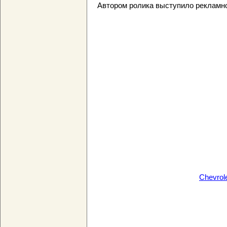
Автором ролика выступило рекламное 
Chevrole