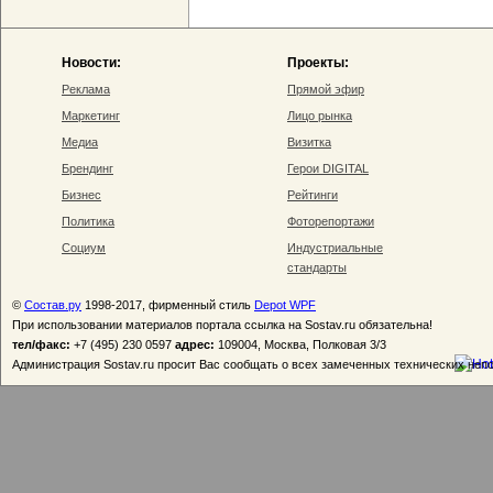
Новости:
Проекты:
Реклама
Прямой эфир
Маркетинг
Лицо рынка
Медиа
Визитка
Брендинг
Герои DIGITAL
Бизнес
Рейтинги
Политика
Фоторепортажи
Социум
Индустриальные
стандарты
©
Состав.ру
1998-2017, фирменный стиль
Depot WPF
При использовании материалов портала ссылка на Sostav.ru обязательна!
тел/факс:
+7 (495) 230 0597
адрес:
109004, Москва, Полковая 3/3
Администрация Sostav.ru просит Вас сообщать о всех замеченных технических неп