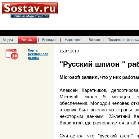
|
|
|
|
|
Медиа
Реклама
Брендинг
Маркетинг
Бизнес
Политика и эконом
Карта
15.07.2010
рекламного
рынка
"Русский шпион " раб
Microsoft заявил, что у них работ
Алексей Каретников, депортиро
Microsoft около 9 месяцев, з
обеспечения. Молодой человек отк
вторник был выслан из страны за
некоторым данным, 23-летний К
Вашингтон, где располагается штаб-к
Считается, что "русский агент" 