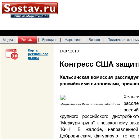
|
|
|
|
|
Медиа
Реклама
Брендинг
Маркетинг
Бизнес
Политика и эконом
Карта
14.07.2010
рекламного
рынка
Конгресс США защити
Хельсинская комиссия расследует
российскими силовиками, причас
Хельс
рассл
Игорь Кесаев Фото с сайта inforotor.ru
росси
крупного российского дистрибью
"Меркури групп" к незаконному зах
"КиН". В жалобе, направленно
Добровинским, фигурируют те же 