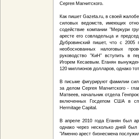
Сергея Магнитского.
Как пишет Gazeta.ru, в своей жалобе
силовых ведомств, имеющих отнош
содействие компании "Меркури гру
аресте его совладельца и председ
Дубровинский пишет, что с 2005 
необоснованных налоговых про
руководство "КиН" вступить в пе
Игорем Кесаевым. Еганян вынужден
120 миллионов долларов, однако тот 
В письме фигурируют фамилии сило
за делом Сергея Магнитского - гл
Матвеев, начальник отдела Генпрок
включенных Госдепом США в спи
Hermitage Capital.
В апреле 2010 года Еганян был ар
однако через несколько дней был 
"Именно арест бизнесмена послужил 