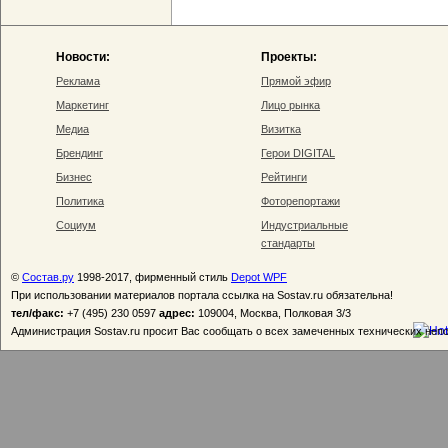
Новости:
Проекты:
Реклама
Прямой эфир
Маркетинг
Лицо рынка
Медиа
Визитка
Брендинг
Герои DIGITAL
Бизнес
Рейтинги
Политика
Фоторепортажи
Социум
Индустриальные
стандарты
©
Состав.ру
1998-2017, фирменный стиль
Depot WPF
При использовании материалов портала ссылка на Sostav.ru обязательна!
тел/факс:
+7 (495) 230 0597
адрес:
109004, Москва, Полковая 3/3
Администрация Sostav.ru просит Вас сообщать о всех замеченных технических неп