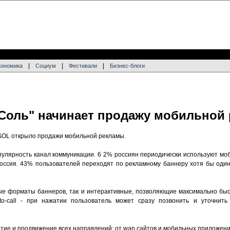
|
|
|
кономика
Социум
Фестивали
Бизнес-блоги
"Соль" начинает продажу мобильной
+SOL открыло продажи мобильной рекламы.
улярность канал коммуникации. 6 2% россиян периодически используют моб
ссия. 43% пользователей переходят по рекламному баннеру хотя бы один
е форматы баннеров, так и интерактивные, позволяющие максимально быс
k-to-call - при нажатии пользователь может сразу позвонить и уточнит
итие и продвижение всех направлений: от wap сайтов и мобильных приложен