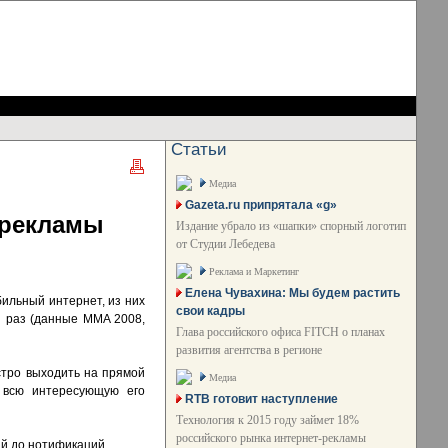
Статьи
Медиа
Gazeta.ru припрятала «g»
 рекламы
Издание убрало из «шапки» спорный логотип
от Студии Лебедева
Реклама и Маркетинг
Елена Чувахина: Мы будем растить
ильный интернет, из них
свои кадры
 раз (данные MMA 2008,
Глава российского офиса FITCH о планах
развития агентства в регионе
тро выходить на прямой
Медиа
ь всю интересующую его
RTB готовит наступление
Технология к 2015 году займет 18%
российского рынка интернет-рекламы
ий до нотификаций.