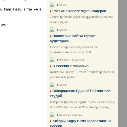
Медиа
translate.ru, а так же в
Россия в хвосте digital-лидеров
ZenithOptimedia оценила крупнейшие рынки
новых медиа
том.
Медиа
Новостные сайты теряют
аудиторию
Послевыборный спад сказался на
политических и бизнес-СМИ
Реклама и Маркетинг
В Россию с любовью
Культовый бренд "Love is" лицензировали на
российском рынке
Медиа
Обнародован Единый Рейтинг веб-
студий
В первой тройке - Студия Артемия Лебедева,
Actis Wunderman и ADV/web-engineering
Бизнес и Политика
Авторы Angry Birds заработают на
России