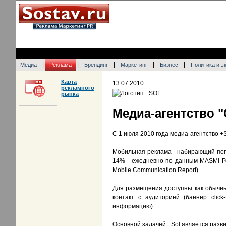
|
|
|
|
|
Медиа
Реклама
Брендинг
Маркетинг
Бизнес
Политика и э
Карта
13.07.2010
рекламного
рынка
Медиа-агентство 
С 1 июля 2010 года медиа-агентство 
Мобильная реклама - набирающий поп
14% - ежедневно по данным MASMI Ро
Mobile Communication Report).
Для размещения доступны как обычны
контакт с аудиторией (баннер clic
информацию).
Основной задачей +Sol является разв