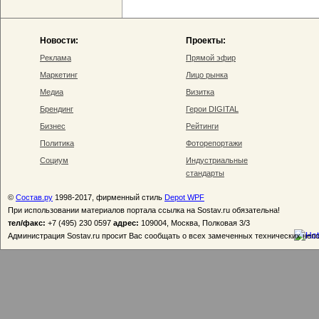
Новости:
Проекты:
Реклама
Прямой эфир
Маркетинг
Лицо рынка
Медиа
Визитка
Брендинг
Герои DIGITAL
Бизнес
Рейтинги
Политика
Фоторепортажи
Социум
Индустриальные
стандарты
©
Состав.ру
1998-2017, фирменный стиль
Depot WPF
При использовании материалов портала ссылка на Sostav.ru обязательна!
тел/факс:
+7 (495) 230 0597
адрес:
109004, Москва, Полковая 3/3
Администрация Sostav.ru просит Вас сообщать о всех замеченных технических неп