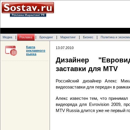
|
|
|
|
|
Медиа
Реклама
Брендинг
Маркетинг
Бизнес
Политика и эконом
Карта
13.07.2010
рекламного
рынка
Дизайнер "Еврови
заставки для MTV
Российский дизайнер Алекс Мих
видеозаставки для передач в рамка
Алекс известен тем, что принимал
видеоряда для Evrovision 2009, п
MTV Russia длится уже не первый го