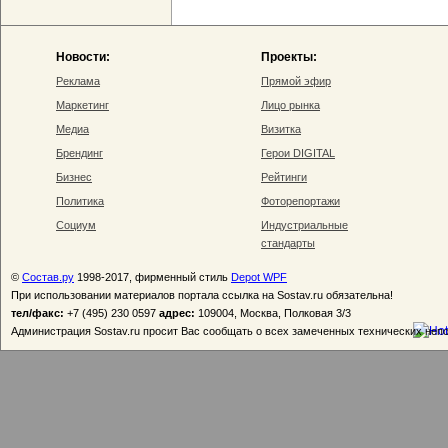
Новости:
Проекты:
Реклама
Прямой эфир
Маркетинг
Лицо рынка
Медиа
Визитка
Брендинг
Герои DIGITAL
Бизнес
Рейтинги
Политика
Фоторепортажи
Социум
Индустриальные
стандарты
©
Состав.ру
1998-2017, фирменный стиль
Depot WPF
При использовании материалов портала ссылка на Sostav.ru обязательна!
тел/факс:
+7 (495) 230 0597
адрес:
109004, Москва, Полковая 3/3
Администрация Sostav.ru просит Вас сообщать о всех замеченных технических неп