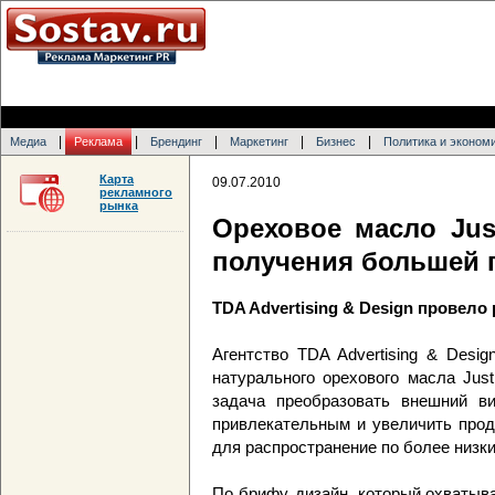
|
|
|
|
|
Медиа
Реклама
Брендинг
Маркетинг
Бизнес
Политика и эконом
Карта
09.07.2010
рекламного
рынка
Ореховое масло Jus
получения большей
TDA Advertising & Design провело
Агентство TDA Advertising & Desi
натурального орехового масла Just
задача преобразовать внешний в
привлекательным и увеличить прод
для распространение по более низк
По брифу, дизайн, который охватыв