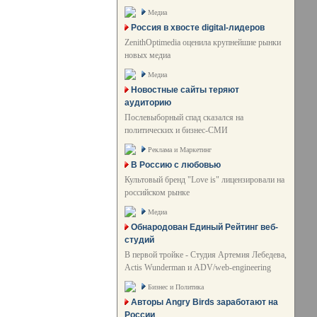
Медиа
Россия в хвосте digital-лидеров
ZenithOptimedia оценила крупнейшие рынки
новых медиа
Медиа
Новостные сайты теряют
аудиторию
Послевыборный спад сказался на
политических и бизнес-СМИ
Реклама и Маркетинг
В Россию с любовью
Культовый бренд "Love is" лицензировали на
российском рынке
Медиа
Обнародован Единый Рейтинг веб-
студий
В первой тройке - Студия Артемия Лебедева,
Actis Wunderman и ADV/web-engineering
Бизнес и Политика
Авторы Angry Birds заработают на
России