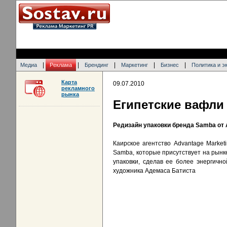
|
|
|
|
|
Медиа
Реклама
Брендинг
Маркетинг
Бизнес
Политика и э
Карта
09.07.2010
рекламного
рынка
Египетские вафли 
Редизайн упаковки бренда Samba от A
Каирское агентство Advantage Market
Samba, которые присутствует на рынке
упаковки, сделав ее более энергичн
художника Адемаса Батиста