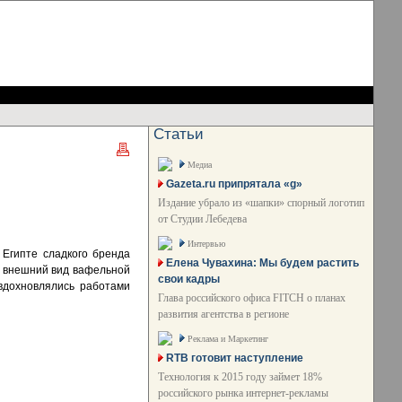
Статьи
Медиа
Gazeta.ru припрятала «g»
Издание убрало из «шапки» спорный логотип
от Студии Лебедева
Интервью
 Египте сладкого бренда
Елена Чувахина: Мы будем растить
ло внешний вид вафельной
свои кадры
 вдохновлялись работами
Глава российского офиса FITCH о планах
развития агентства в регионе
Реклама и Маркетинг
RTB готовит наступление
Технология к 2015 году займет 18%
российского рынка интернет-рекламы