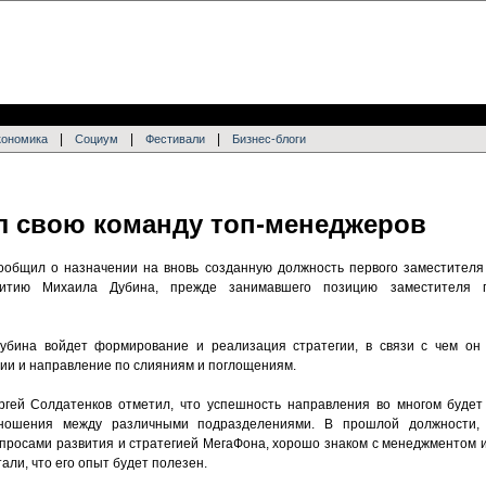
|
|
|
кономика
Социум
Фестивали
Бизнес-блоги
л свою команду топ-менеджеров
ообщил о назначении на вновь созданную должность первого заместителя
витию Михаила Дубина, прежде занимавшего позицию заместителя г
Дубина войдет формирование и реализация стратегии, в связи с чем он 
ии и направление по слияниям и поглощениям.
гей Солдатенков отметил, что успешность направления во многом будет 
тношения между различными подразделениями. В прошлой должности, 
опросами развития и стратегией МегаФона, хорошо знаком с менеджментом 
али, что его опыт будет полезен.