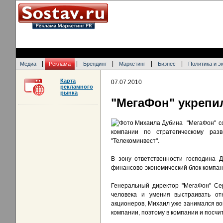
|
|
|
|
|
Медиа
Реклама
Брендинг
Маркетинг
Бизнес
Политика и э
Карта
07.07.2010
рекламного
рынка
"МегаФон" укрепи
"МегаФон" с
компании по стратегическому раз
"Телекоминвест".
В зону ответственности господина 
финансово-экономический блок компан
Генеральный директор "МегаФон" Сер
человека и умения выстраивать о
акционеров, Михаил уже занимался в
компании, поэтому в компании и посчит