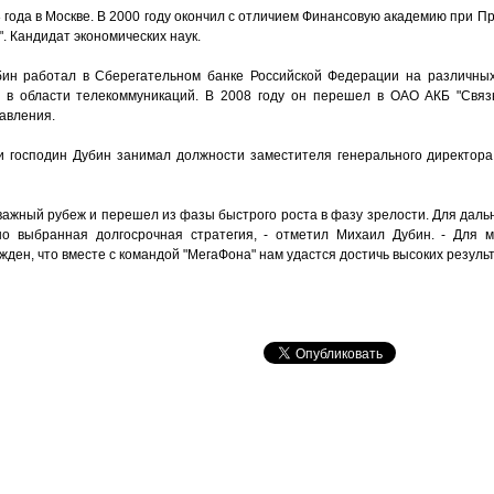
года в Москве. В 2000 году окончил с отличием Финансовую академию при П
. Кандидат экономических наук.
бин работал в Сберегательном банке Российской Федерации на различных
в области телекоммуникаций. В 2008 году он перешел в ОАО АКБ "Связь-
авления.
и господин Дубин занимал должности заместителя генерального директора
важный рубеж и перешел из фазы быстрого роста в фазу зрелости. Для даль
но выбранная долгосрочная стратегия, - отметил Михаил Дубин. - Для м
жден, что вместе с командой "МегаФона" нам удастся достичь высоких результ