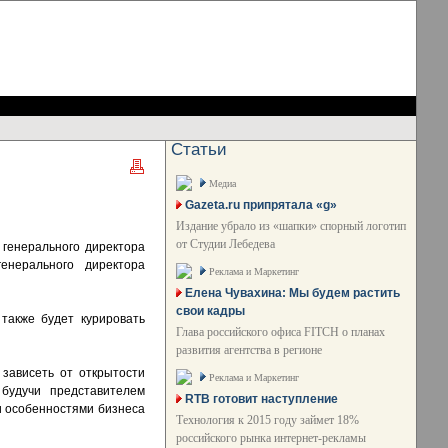
Статьи
Медиа
Gazeta.ru припрятала «g»
Издание убрало из «шапки» спорный логотип
от Студии Лебедева
 генерального директора
енерального директора
Реклама и Маркетинг
Елена Чувахина: Мы будем растить
свои кадры
также будет курировать
Глава российского офиса FITCH о планах
развития агентства в регионе
зависеть от открытости
Реклама и Маркетинг
будучи представителем
RTB готовит наступление
и особенностями бизнеса
Технология к 2015 году займет 18%
российского рынка интернет-рекламы