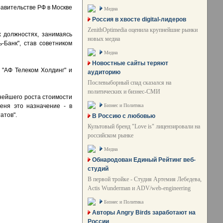
равительстве РФ в Москве
Медиа
Россия в хвосте digital-лидеров
ZenithOptimedia оценила крупнейшие рынки
 должностях, занимаясь
новых медиа
Банк", став советником
Медиа
Новостные сайты теряют
 "АФ Телеком Холдинг" и
аудиторию
Послевыборный спад сказался на
политических и бизнес-СМИ
нейшего роста стоимости
Бизнес и Политика
еня это назначение - в
атов".
В Россию с любовью
Культовый бренд "Love is" лицензировали на
российском рынке
Медиа
Обнародован Единый Рейтинг веб-
студий
В первой тройке - Студия Артемия Лебедева,
Actis Wunderman и ADV/web-engineering
Бизнес и Политика
Авторы Angry Birds заработают на
России