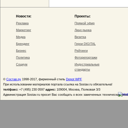
Новости:
Проекты:
Реклама
Прямой эфир
Маркетинг
Лицо рынка
Медиа
Визитка
Брендинг
Герои DIGITAL
Бизнес
Рейтинги
Политика
Фоторепортажи
Социум
Индустриальные
стандарты
©
Состав.ру
1998-2017, фирменный стиль
Depot WPF
При использовании материалов портала ссылка на Sostav.ru обязательна!
тел/факс:
+7 (495) 230 0597
адрес:
109004, Москва, Полковая 3/3
Администрация Sostav.ru просит Вас сообщать о всех замеченных технических неп