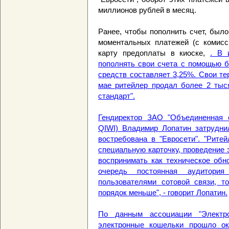
миллионов рублей в месяц.
Ранее, чтобы пополнить счет, был
моментальных платежей (с комисс
карту предоплаты в киоске,
. В 
пополнять свои счета с помощью б
средств составляет 3,25%. Свои те
мае ритейлер продал более 2 тыс
стандарт".
Гендиректор ЗАО "Объединенная 
QIWI) Владимир Лопатин затруднил
востребована в "Евросети". "Рите
специальную карточку, проведение 
воспринимать как техническое обн
очередь постоянная аудитори
пользователями сотовой связи, т
порядок меньше", - говорит Лопатин.
По данным ассоциации "Электр
электронные кошельки прошло ок