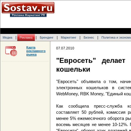
|
|
|
|
|
Медиа
Реклама
Брендинг
Маркетинг
Бизнес
Политика и эконом
Карта
07.07.2010
рекламного
рынка
"Евросеть" делает
кошельки
"Евросеть" объявила о том, начи
электронных кошельков в систем
WebMoney, RBK Money, "Единый кош
Как сообщила пресс-служба к
составляет 50 рублей, комиссия р
менее 5% ежемесячного оборота ры
восемь месяцев не менее 10-12%. 
"Евросети", оборот этих платежей 