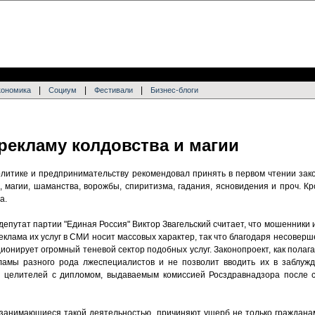
|
|
|
кономика
Социум
Фестивали
Бизнес-блоги
рекламу колдовства и магии
олитике и предпринимательству рекомендовал принять в первом чтении за
а, магии, шаманства, ворожбы, спиритизма, гадания, ясновидения и проч. К
а.
депутат партии "Единая Россия" Виктор Звагельский считает, что мошенники
еклама их услуг в СМИ носит массовых характер, так что благодаря несовер
ионирует огромный теневой сектор подобных услуг. Законопроект, как полага
ламы разного рода лжеспециалистов и не позволит вводить их в заблужд
я целителей с дипломом, выдаваемым комиссией Росздравнадзора после с
, занимающиеся такой деятельностью, причиняют ущерб не только гражданам