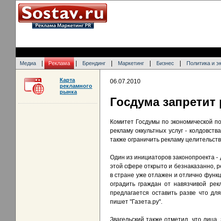
|
|
|
|
|
Медиа
Реклама
Брендинг
Маркетинг
Бизнес
Политика и э
Карта
06.07.2010
рекламного
рынка
Госдума запретит 
Комитет Госдумы по экономической п
рекламу оккультных услуг - колдовств
также ограничить рекламу целительств
Один из инициаторов законопроекта - 
этой сфере открыто и безнаказанно, р
в стране уже отлажен и отлично функц
оградить граждан от навязчивой рек
предлагается оставить разве что дл
пишет "Газета.ру".
Звагельский также отметил, что лица