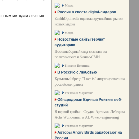
Медиа
Россия в хвосте digital-лидеров
ионным методам лечения.
ZenithOptimedia оценила крупнейшие рынки
новых медиа
Медиа
Новостные сайты теряют
аудиторию
Послевыборный спад сказался на
политических и бизнес-СМИ
Бизнес и Политика
В Россию с любовью
Культовый бренд "Love is" лицензировали на
российском рынке
Реклама и Маркетинг
Обнародован Единый Рейтинг веб-
студий
В первой тройке - Студия Артемия Лебедева,
Actis Wunderman и ADV/web-engineering
Реклама и Маркетинг
Авторы Angry Birds заработают на
России