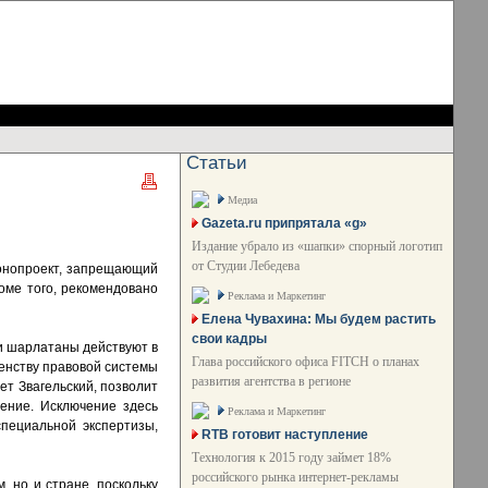
Статьи
Медиа
Gazeta.ru припрятала «g»
Издание убрало из «шапки» спорный логотип
от Студии Лебедева
конопроект, запрещающий
роме того, рекомендовано
Реклама и Маркетинг
Елена Чувахина: Мы будем растить
свои кадры
 и шарлатаны действуют в
Глава российского офиса FITCH о планах
шенству правовой системы
развития агентства в регионе
ет Звагельский, позволит
ение. Исключение здесь
Реклама и Маркетинг
пециальной экспертизы,
RTB готовит наступление
Технология к 2015 году займет 18%
российского рынка интернет-рекламы
, но и стране, поскольку