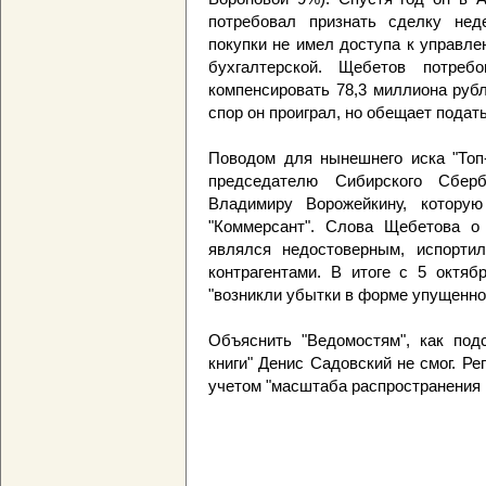
потребовал признать сделку нед
покупки не имел доступа к управле
бухгалтерской. Щебетов потре
компенсировать 78,3 миллиона руб
спор он проиграл, но обещает подат
Поводом для нынешнего иска "Топ-
председателю Сибирского Сберба
Владимиру Ворожейкину, котору
"Коммерсант". Слова Щебетова о т
являлся недостоверным, испорти
контрагентами. В итоге с 5 октяб
"возникли убытки в форме упущенной
Объяснить "Ведомостям", как подс
книги" Денис Садовский не смог. Ре
учетом "масштаба распространения 