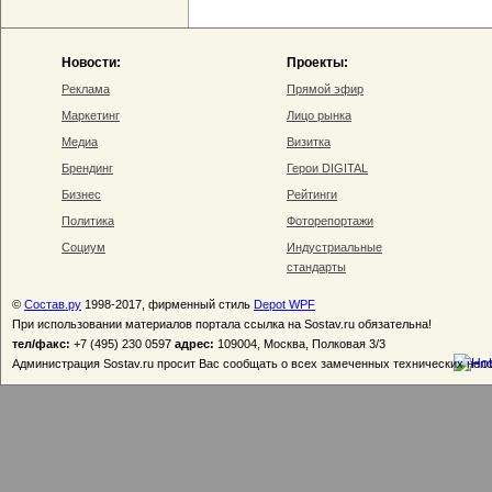
Новости:
Проекты:
Реклама
Прямой эфир
Маркетинг
Лицо рынка
Медиа
Визитка
Брендинг
Герои DIGITAL
Бизнес
Рейтинги
Политика
Фоторепортажи
Социум
Индустриальные
стандарты
©
Состав.ру
1998-2017, фирменный стиль
Depot WPF
При использовании материалов портала ссылка на Sostav.ru обязательна!
тел/факс:
+7 (495) 230 0597
адрес:
109004, Москва, Полковая 3/3
Администрация Sostav.ru просит Вас сообщать о всех замеченных технических неп