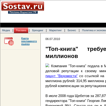
|
|
|
|
|
Медиа
Реклама
Брендинг
Маркетинг
Бизнес
Политика и эконом
Карта
06.07.2010
рекламного
рынка
"Топ-книга" треб
миллионов
Компания "Топ-книга" подала в
деловой репутации к своему мин
пишут "Ведомости"
со ссылкой на 
миллиона рублей: 314,95 миллиона
рублей компенсации за репутационн
В июле 2008 года Щебетов за 287,87
гендиректора "Топ-книги" Георгия Л
Вороновой 9%). Спустя год он в 