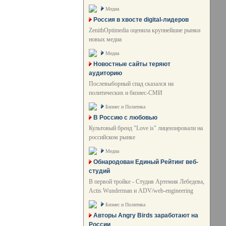
Медиа
Россия в хвосте digital-лидеров
ZenithOptimedia оценила крупнейшие рынки
новых медиа
Медиа
Новостные сайты теряют
аудиторию
Послевыборный спад сказался на
политических и бизнес-СМИ
Бизнес и Политика
В Россию с любовью
Культовый бренд "Love is" лицензировали на
российском рынке
Медиа
Обнародован Единый Рейтинг веб-
студий
В первой тройке - Студия Артемия Лебедева,
Actis Wunderman и ADV/web-engineering
Бизнес и Политика
Авторы Angry Birds заработают на
России