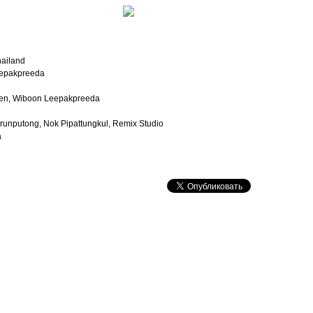
hailand
eepakpreeda
uen, Wiboon Leepakpreeda
unputong, Nok Pipattungkul, Remix Studio
a