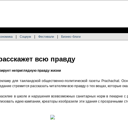
|
|
|
кономика
Социум
Фестивали
Бизнес-блоги
 расскажет всю правду
рирует неприглядную правду жизни
екламу для таиландской общественно-политической газеты Prachachat. Ос
здание стремится рассказать читателям всю правду о тех вещах, которые ока
насилие в школе и нарушения всевозможных санитарных норм в пекарне с
ализовать идею кампании, креаторы изобразили эти здания с прозрачными с