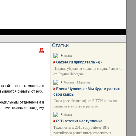
Статьи
Медиа
Gazeta.ru припрятала «g»
Издание убрало из «шапки» спорный логотип
от Студии Лебедева
Реклама и Маркетинг
новной посыл кампании в
Елена Чувахина: Мы будем растить
зываются скрыты от них.
свои кадры
Глава российского офиса FITCH о планах
 родильным отделением в
развития агентства в регионе
тенами, позволяя каждому
Медиа
RTB готовит наступление
Технология к 2015 году займет 18%
российского рынка интернет-рекламы