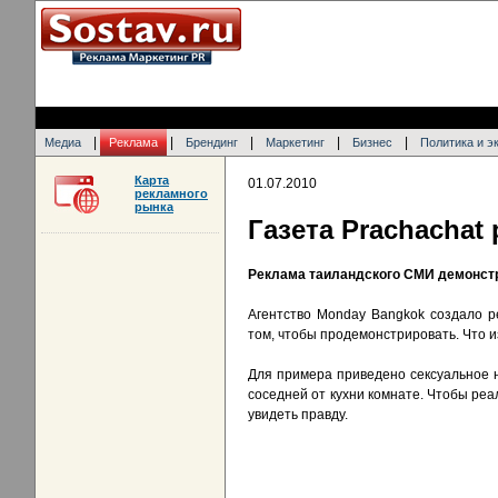
|
|
|
|
|
Медиа
Реклама
Брендинг
Маркетинг
Бизнес
Политика и э
Карта
01.07.2010
рекламного
рынка
Газета Prachachat
Реклама таиландского СМИ демонст
Агентство Monday Bangkok создало р
том, чтобы продемонстрировать. Что и
Для примера приведено сексуальное 
соседней от кухни комнате. Чтобы ре
увидеть правду.