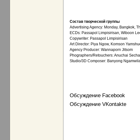
Состав творческой группы
Advertising Agency: Monday, Bangkok, T
ECDs: Passapol Limpisirisan, Wiboon L
Copywriter: Passapol Limpisirisan
Art Director: Piya Ngow, Komson Yamsh
Agency Producer: Wannaporn Jitsom
Phographers/Retouchers: Anuchai Sechar
Studio/3D Composer: Banyong Ngamwil
Обсуждение Facebook
Обсуждение VKontakte