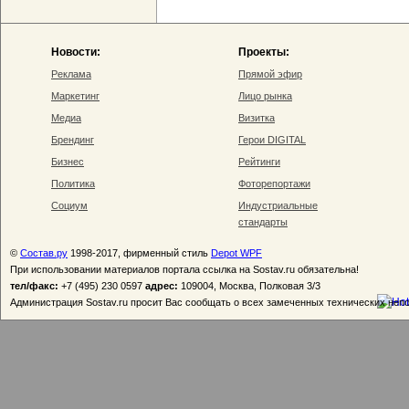
Новости:
Проекты:
Реклама
Прямой эфир
Маркетинг
Лицо рынка
Медиа
Визитка
Брендинг
Герои DIGITAL
Бизнес
Рейтинги
Политика
Фоторепортажи
Социум
Индустриальные
стандарты
©
Состав.ру
1998-2017, фирменный стиль
Depot WPF
При использовании материалов портала ссылка на Sostav.ru обязательна!
тел/факс:
+7 (495) 230 0597
адрес:
109004, Москва, Полковая 3/3
Администрация Sostav.ru просит Вас сообщать о всех замеченных технических неп