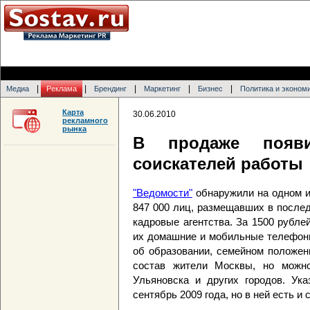
|
|
|
|
|
Медиа
Реклама
Брендинг
Маркетинг
Бизнес
Политика и эконом
Карта
30.06.2010
рекламного
рынка
В продаже появи
соискателей работы
"Ведомости"
обнаружили на одном и
847 000 лиц, размещавших в послед
кадровые агентства. За 1500 рубле
их домашние и мобильные телефоны
об образовании, семейном положен
состав жители Москвы, но можн
Ульяновска и других городов. Ука
сентябрь 2009 года, но в ней есть и