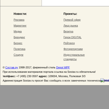
Новости:
Проекты:
Реклама
Прямой эфир
Маркетинг
Лицо рынка
Медиа
Визитка
Брендинг
Герои DIGITAL
Бизнес
Рейтинги
Политика
Фоторепортажи
Социум
Индустриальные
стандарты
©
Состав.ру
1998-2017, фирменный стиль
Depot WPF
При использовании материалов портала ссылка на Sostav.ru обязательна!
тел/факс:
+7 (495) 230 0597
адрес:
109004, Москва, Полковая 3/3
Администрация Sostav.ru просит Вас сообщать о всех замеченных технических неп