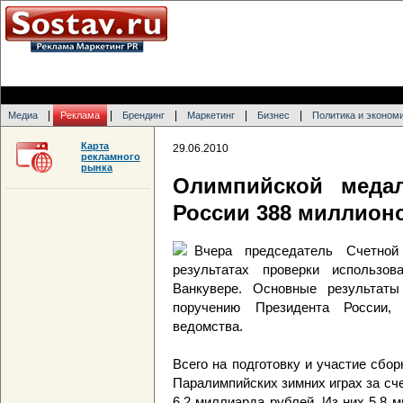
|
|
|
|
|
Медиа
Реклама
Брендинг
Маркетинг
Бизнес
Политика и эконом
Карта
29.06.2010
рекламного
рынка
Олимпийской меда
России 388 миллион
Вчера председатель Счетно
результатах проверки использо
Ванкувере. Основные результаты
поручению Президента России,
ведомства.
Всего на подготовку и участие сбо
Паралимпийских зимних играх за с
6,2 миллиарда рублей. Из них 5,8 