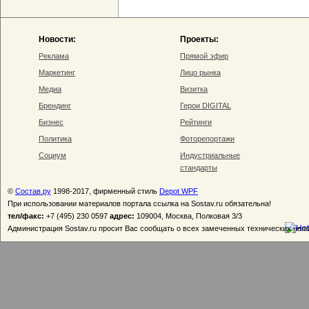
Новости:
Проекты:
Реклама
Прямой эфир
Маркетинг
Лицо рынка
Медиа
Визитка
Брендинг
Герои DIGITAL
Бизнес
Рейтинги
Политика
Фоторепортажи
Социум
Индустриальные
стандарты
©
Состав.ру
1998-2017, фирменный стиль
Depot WPF
При использовании материалов портала ссылка на Sostav.ru обязательна!
тел/факс:
+7 (495) 230 0597
адрес:
109004, Москва, Полковая 3/3
Администрация Sostav.ru просит Вас сообщать о всех замеченных технических неп