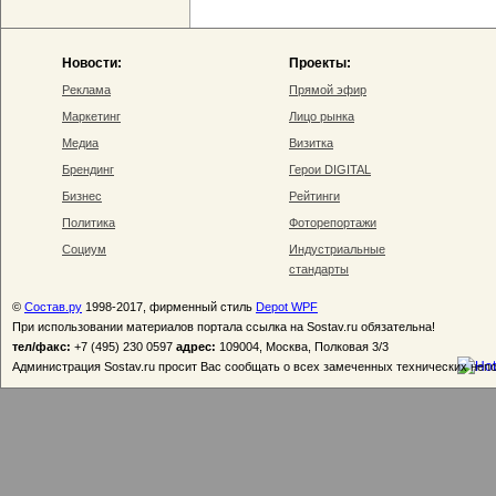
Новости:
Проекты:
Реклама
Прямой эфир
Маркетинг
Лицо рынка
Медиа
Визитка
Брендинг
Герои DIGITAL
Бизнес
Рейтинги
Политика
Фоторепортажи
Социум
Индустриальные
стандарты
©
Состав.ру
1998-2017, фирменный стиль
Depot WPF
При использовании материалов портала ссылка на Sostav.ru обязательна!
тел/факс:
+7 (495) 230 0597
адрес:
109004, Москва, Полковая 3/3
Администрация Sostav.ru просит Вас сообщать о всех замеченных технических неп