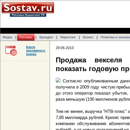
|
|
|
|
|
Медиа
Реклама
Брендинг
Маркетинг
Бизнес
Политика и эконом
Карта
29.06.2010
рекламного
рынка
Продажа векселя 
показать годовую п
Согласно опубликованным данн
получила в 2009 году чистую прибы
до этого оператор показал убыток,
раза меньшую (190 миллионов рубле
Тем не менее, выручка "НТВ-плюс" з
7,85 миллиарда рублей. Кризис прив
компании обслуживания абоненто
рублей), а от новых подключений на 