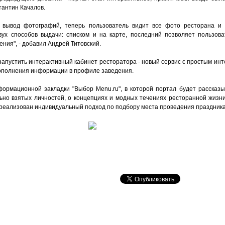
тантин Качалов.
 вывод фотографий, теперь пользователь видит все фото ресторана и 
вух способов выдачи: списком и на карте, последний позволяет пользов
ния", - добавил Андрей Титовский.
запустить интерактивный кабинет ресторатора - новый сервис с простым ин
дополнения информации в профиле заведения.
формационной закладки "Выбор Menu.ru", в которой портал будет рассказы
ьно взятых личностей, о концепциях и модных течениях ресторанной жизни.
т реализован индивидуальный подход по подбору места проведения праздника