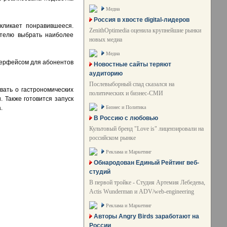
Медиа
Россия в хвосте digital-лидеров
кликает понравившееся.
ZenithOptimedia оценила крупнейшие рынки
ателю выбрать наиболее
новых медиа
Медиа
терфейсом для абонентов
Новостные сайты теряют
аудиторию
Послевыборный спад сказался на
вать о гастрономических
политических и бизнес-СМИ
 Также готовится запуск
Бизнес и Политика
.
В Россию с любовью
Культовый бренд "Love is" лицензировали на
российском рынке
Реклама и Маркетинг
Обнародован Единый Рейтинг веб-
студий
В первой тройке - Студия Артемия Лебедева,
Actis Wunderman и ADV/web-engineering
Реклама и Маркетинг
Авторы Angry Birds заработают на
России