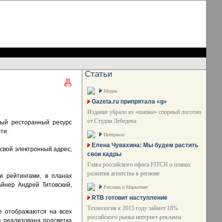
Статьи
Медиа
Gazeta.ru припрятала «g»
Издание убрало из «шапки» спорный логотип
от Студии Лебедева
ный ресторанный ресурс
ти.
Интервью
Елена Чувахина: Мы будем растить
 свой электронный адрес,
свои кадры
Глава российского офиса FITCH о планах
развития агентства в регионе
и рейтингами, в планах
йнер Андрей Титовский,
Реклама и Маркетинг
RTB готовит наступление
Технология к 2015 году займет 18%
е отображаются на всех
российского рынка интернет-рекламы
а реализована подсветка