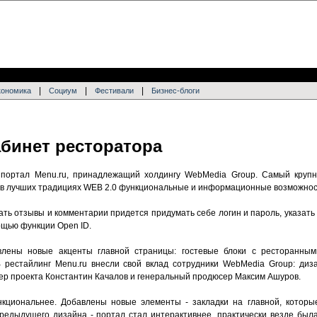
|
|
|
кономика
Социум
Фестивали
Бизнес-блоги
абинет ресторатора
портал Menu.ru, принадлежащий холдингу WebMedia Group. Самый круп
в в лучших традициях WEB 2.0 функциональные и информационные возможнос
сать отзывы и комментарии придется придумать себе логин и пароль, указать
ощью функции Open ID.
лены новые акценты главной страницы: гостевые блоки с ресторанным
рестайлинг Menu.ru внесли свой вклад сотрудники WebMedia Group: диза
ер проекта Константин Качалов и генеральный продюсер Максим Ашуров.
нкциональнее. Добавлены новые элементы - закладки на главной, которы
предыдущего дизайна - портал стал интерактивнее, практически везде был