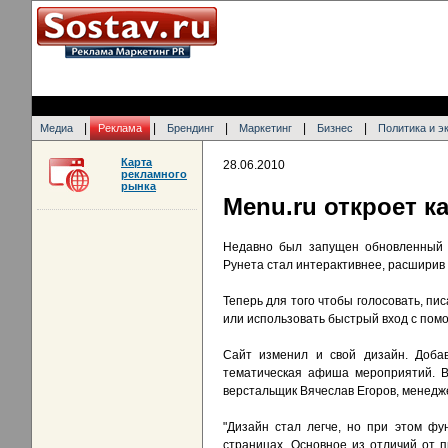
|
|
|
|
|
Медиа
Реклама
Брендинг
Маркетинг
Бизнес
Политика и э
Карта
28.06.2010
рекламного
рынка
Menu.ru откроет к
Недавно был запущен обновленный 
Рунета стал интерактивнее, расшири
Теперь для того чтобы голосовать, пи
или использовать быстрый вход с пом
Сайт изменил и свой дизайн. Добав
тематическая афиша мероприятий. В 
верстальщик Вячеслав Егоров, менедж
"Дизайн стал легче, но при этом фу
страницах. Основное из отличий от 