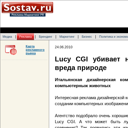
|
|
|
|
|
Медиа
Реклама
Брендинг
Маркетинг
Бизнес
Политика и эконом
Карта
24.06.2010
рекламного
рынка
Lucy CGI убивает 
вреда природе
Итальянская дизайнерская ко
компьютерныж животных
Интересная реклама дизайнерской 
создании компьютерных изображений,
Агентство подобрало очень хороши
Lucy CGI. А что может быть лу
сравнения? Так появились эти из