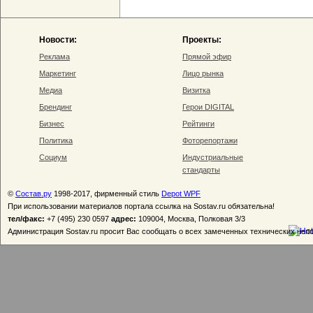
Новости:
Проекты:
Реклама
Прямой эфир
Маркетинг
Лицо рынка
Медиа
Визитка
Брендинг
Герои DIGITAL
Бизнес
Рейтинги
Политика
Фоторепортажи
Социум
Индустриальные
стандарты
©
Состав.ру
1998-2017, фирменный стиль
Depot WPF
При использовании материалов портала ссылка на Sostav.ru обязательна!
тел/факс:
+7 (495) 230 0597
адрес:
109004, Москва, Полковая 3/3
Администрация Sostav.ru просит Вас сообщать о всех замеченных технических неп