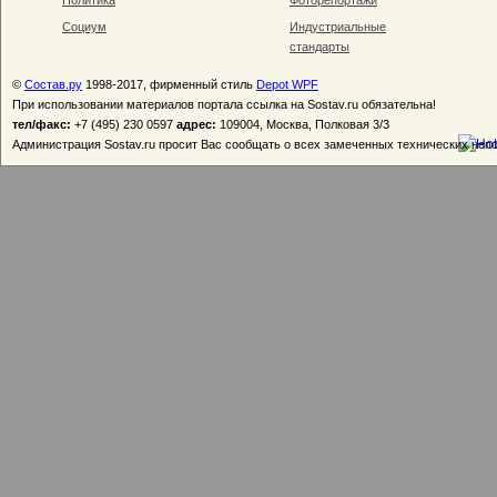
Политика
Фоторепортажи
Социум
Индустриальные
стандарты
©
Состав.ру
1998-2017, фирменный стиль
Depot WPF
При использовании материалов портала ссылка на Sostav.ru обязательна!
тел/факс:
+7 (495) 230 0597
адрес:
109004, Москва, Полковая 3/3
Администрация Sostav.ru просит Вас сообщать о всех замеченных технических неп