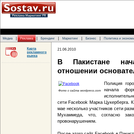
|
|
|
|
|
Медиа
Реклама
Брендинг
Маркетинг
Бизнес
Политика и эконом
Карта
21.06.2010
рекламного
рынка
В Пакистане нач
отношении основате
Полиция гор
начала фор
Фото с сайта wordpress.com
исполнительн
сети Facebook Марка Цукерберга. 
мае несколько участников сети раз
Мухаммеда, что, согласно зако
провонарушением.
После этого сайт Facebook в Пакис