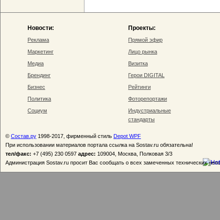
Новости:
Проекты:
Реклама
Прямой эфир
Маркетинг
Лицо рынка
Медиа
Визитка
Брендинг
Герои DIGITAL
Бизнес
Рейтинги
Политика
Фоторепортажи
Социум
Индустриальные
стандарты
©
Состав.ру
1998-2017, фирменный стиль
Depot WPF
При использовании материалов портала ссылка на Sostav.ru обязательна!
тел/факс:
+7 (495) 230 0597
адрес:
109004, Москва, Полковая 3/3
Администрация Sostav.ru просит Вас сообщать о всех замеченных технических неп