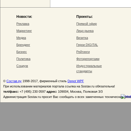
Новости:
Проекты:
Реклама
Прямой эфир
Маркетинг
Лицо рынка
Медиа
Визитка
Брендинг
Герои DIGITAL
Бизнес
Рейтинги
Политика
Фоторепортажи
Социум
Индустриальные
стандарты
©
Состав.ру
1998-2017, фирменный стиль
Depot WPF
При использовании материалов портала ссылка на Sostav.ru обязательна!
тел/факс:
+7 (495) 230 0597
адрес:
109004, Москва, Полковая 3/3
Администрация Sostav.ru просит Вас сообщать о всех замеченных технических неп