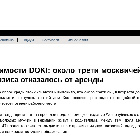
|
|
|
кономика
Социум
Фестивали
Бизнес-блоги
имости DOKI: около трети москвичей
ризиса отказалось от аренды
опрос среди своих клиентов и выяснило, что около трети лиц в возрасте до
 жилья и вернулось в отчий дом. Как поясняют респонденты, подобный о
 вовсе потерей рабочего места.
тенденциям. Так, на прошлой неделе немецкое издание Welt опубликовало 
 молодых мужчин в Германии живут с родителями. Между тем, доля де
- 47 процентов. Факт столь длительного проживания двух поколений под од
ым периодом получения образования.