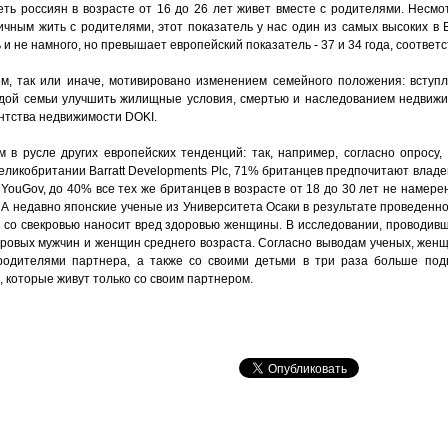
еть россиян в возрасте от 16 до 26 лет живет вместе с родителями. Несмо
ичным жить с родителями, этот показатель у нас один из самых высоких в 
ь и не намного, но превышает европейский показатель - 37 и 34 года, соответ
м, так или иначе, мотивировано изменением семейного положения: вступл
ой семьи улучшить жилищные условия, смертью и наследованием недвижим
нтства недвижимости DOKI.
 в русле других европейских тенденций: так, например, согласно опросу,
ликобритании Barratt Developments Plc, 71% британцев предпочитают влад
 YouGov, до 40% все тех же британцев в возрасте от 18 до 30 лет не намерен
. А недавно японские ученые из Университета Осаки в результате проведен
й со свекровью наносит вред здоровью женщины. В исследовании, проводивш
здоровых мужчин и женщин среднего возраста. Согласно выводам ученых, же
одителями партнера, а также со своими детьми в три раза больше под
 которые живут только со своим партнером.