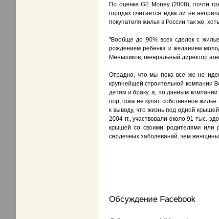
По оценке GE Money (2008), почти тр
городах считается едва ли не неприл
покупателя жилья в России так же, хот
"Вообще до 90% всех сделок с жилье
рождением ребенка и желанием молод
Меньшиков, генеральный директор аге
Отрадно, что мы пока все же не идем
крупнейшей строительной компании Ве
детям и браку, а, по данным компании
пор, пока не купят собственное жилье
к выводу, что жизнь под одной крыше
2004 гг., участвовали около 91 тыс. 
крышей со своими родителями или р
сердечных заболеваний, чем женщины,
Обсуждение Facebook