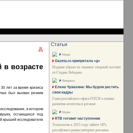
Статьи
Медиа
Gazeta.ru припрятала «g»
 в возрасте
Издание убрало из «шапки» спорный логотип
от Студии Лебедева
Интервью
Елена Чувахина: Мы будем растить
 30 лет за время кризиса
свои кадры
тказ был вызван резким
Глава российского офиса FITCH о планах
развития агентства в регионе
исследование, в котором
Медиа
вушек, остающихся под
RTB готовит наступление
ной крышей исследователи
Технология к 2015 году займет 18%
российского рынка интернет-рекламы