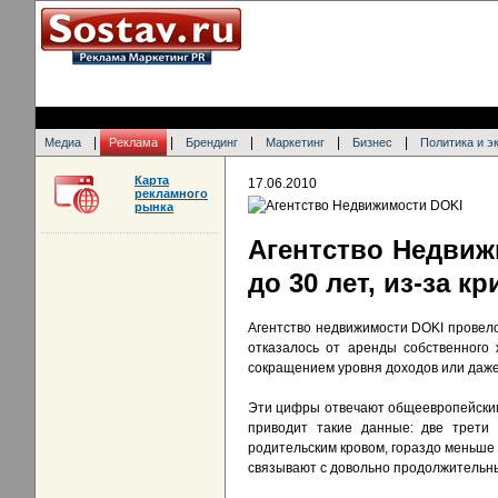
|
|
|
|
|
Медиа
Реклама
Брендинг
Маркетинг
Бизнес
Политика и э
Карта
17.06.2010
рекламного
рынка
Агентство Недвиж
до 30 лет, из-за к
Агентство недвижимости DOKI провело 
отказалось от аренды собственного
сокращением уровня доходов или даже
Эти цифры отвечают общеевропейским 
приводит такие данные: две трети
родительским кровом, гораздо меньше 
связывают с довольно продолжительн