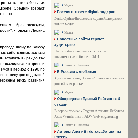
тря на то, что в больших
Медиа
Европе. Cредний возраст
Россия в хвосте digital-лидеров
ственно.
ZenithOptimedia оценила крупнейшие рынки
новых медиа
ением в брак, разводом,
ости", - говорит Леонид
Медиа
Новостные сайты теряют
аудиторию
 проведенному по заказу
Послевыборный спад сказался на
ение собственным жильем
политических и бизнес-СМИ
ы вступать в брак до тех
ного исследования пришли
Бизнес и Политика
емся в период с 1990 по
В Россию с любовью
нщины, живущие под одной
Культовый бренд "Love is" лицензировали на
вержены риску развития
российском рынке
Медиа
Обнародован Единый Рейтинг веб-
студий
В первой тройке - Студия Артемия Лебедева,
Actis Wunderman и ADV/web-engineering
Бизнес и Политика
Авторы Angry Birds заработают на
России