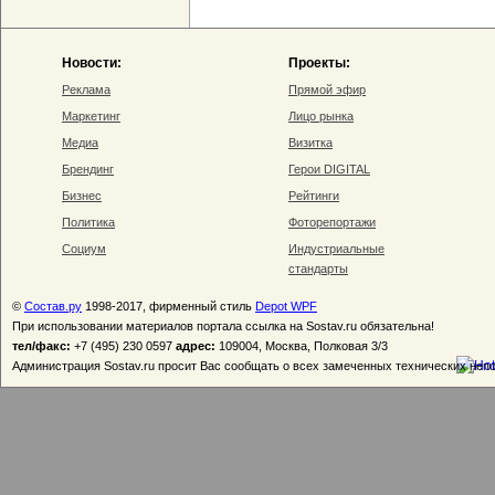
Новости:
Проекты:
Реклама
Прямой эфир
Маркетинг
Лицо рынка
Медиа
Визитка
Брендинг
Герои DIGITAL
Бизнес
Рейтинги
Политика
Фоторепортажи
Социум
Индустриальные
стандарты
©
Состав.ру
1998-2017, фирменный стиль
Depot WPF
При использовании материалов портала ссылка на Sostav.ru обязательна!
тел/факс:
+7 (495) 230 0597
адрес:
109004, Москва, Полковая 3/3
Администрация Sostav.ru просит Вас сообщать о всех замеченных технических неп