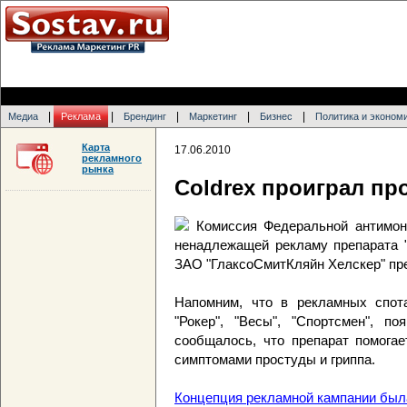
|
|
|
|
|
Медиа
Реклама
Брендинг
Маркетинг
Бизнес
Политика и эконом
Карта
17.06.2010
рекламного
рынка
Сoldrex проиграл пр
Комиссия Федеральной антимон
ненадлежащей рекламу препарата "
ЗАО "ГлаксоСмитКляйн Хелскер" пре
Напомним, что в рекламных спота
"Рокер", "Весы", "Спортсмен", п
сообщалось, что препарат помогае
симптомами простуды и гриппа.
Концепция рекламной кампании был