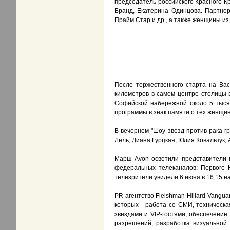
председатель российского Красного Кр
Бранд, Екатерина Одинцова. Партнер
Прайм Стар и др., а также женщины из
После торжественного старта на Ва
километров в самом центре столицы 
Софийской набережной около 5 тыся
программы в знак памяти о тех женщина
В вечернем "Шоу звезд против рака г
Лель, Диана Гурцкая, Юлия Ковальчук, 
Марш Avon осветили представители 
федеральных телеканалов: Первого 
телезрители увидели 6 июня в 16:15 н
PR-агентство Fleishman-Hillard Vangu
которых - работа со СМИ, техническа
звездами и VIP-гостями, обеспечени
разрешений, разработка визуальной 