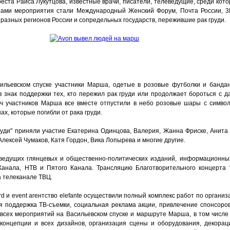
еста Раиса Лукутцова, известные врачи, писатели, телеведущие, среди кот
ами мероприятия стали Международный Женский Форум, Почта России, 3М, 
 разных регионов России и сопредельных государств, пережившие рак груди.
сильевском спуске участники Марша, одетые в розовые футболки и банда
в знак поддержки тех, кто пережил рак груди или продолжает бороться с 
ч участников Марша все вместе отпустили в небо розовые шары с символ
х, которые погибли от рака груди.
руди" приняли участие Екатерина Одинцова, Валерия, Жанна Фриске, Анита 
Алексей Чумаков, Катя Гордон, Вика Лопырева и многие другие.
ведущих глянцевых и общественно-политических изданий, информационных
Канала, НТВ и Пятого Канала. Трансляцию Благотворительного концерта 
а телеканале ТВЦ.
ard и event агентство elefante осуществили полный комплекс работ по органи
я поддержка ТВ-съемки, социальная реклама акции, привлечение спонсоров
е всех мероприятий на Васильевском спуске и маршруте Марша, в том числ
концепции и всех дизайнов, организация сцены и оборудования, декораци