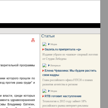
Статьи
Медиа
Gazeta.ru припрятала «g»
Издание убрало из «шапки» спорный логотип
от Студии Лебедева
готворительной программы
Интервью
Елена Чувахина: Мы будем растить
свои кадры
ники которого прошли по
Глава российского офиса FITCH о планах
зд против рака груди" и
развития агентства в регионе
Медиа
и власти, среди которых
RTB готовит наступление
амента здравоохранения
Технология к 2015 году займет 18%
сквы Владимир Евтягин,
российского рынка интернет-рекламы