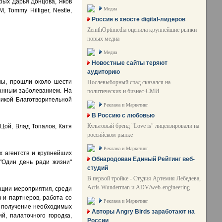
орых Дарья Донцова, Яков
Медиа
Tommy Hilfiger, Nestle,
Россия в хвосте digital-лидеров
ZenithOptimedia оценила крупнейшие рынки
новых медиа
Медиа
Новостные сайты теряют
аудиторию
ны, прошли около шести
Послевыборный спад сказался на
данным заболеванием. На
политических и бизнес-СМИ
икой Благотворительной
Реклама и Маркетинг
В Россию с любовью
Культовый бренд "Love is" лицензировали на
Цой, Влад Топалов, Катя
российском рынке
Реклама и Маркетинг
 агентств и крупнейших
Обнародован Единый Рейтинг веб-
"Один день ради жизни"
студий
В первой тройке - Студия Артемия Лебедева,
Actis Wunderman и ADV/web-engineering
зации мероприятия, среди
 и партнеров, работа со
Реклама и Маркетинг
е получение необходимых
Авторы Angry Birds заработают на
й, палаточного городка,
России