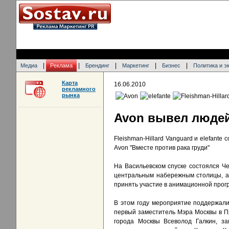
|
|
|
|
|
Медиа
Реклама
Брендинг
Маркетинг
Бизнес
Политика и э
Карта
16.06.2010
рекламного
рынка
Avon вывел люде
Fleishman-Hillard Vanguard и elefant
Avon "Вместе против рака груди"
На Васильевском спуске состоялся Ч
центральным набережным столицы, а 
принять участие в анимационной прог
В этом году мероприятие поддержали
первый заместитель Мэра Москвы в П
города Москвы Всеволод Галкин, за