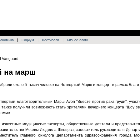
|
|
|
кономика
Социум
Фестивали
Бизнес-блоги
й на марш
e собрали около 5 тысяч человек на Четвертый Марш и концерт в рамках Бла
етвертый Благотворительный Марш Avon "Вместе против рака груди", участ
также получили возможность стать зрителями вечернего концерта "Шоу зве
рамме.
 известные медицинские эксперты, общественные деятели и представител
равительстве Москвы Людмила Швецова, заместитель руководителя Департ
меститель главного онколога Департамента здравоохранения города Мо