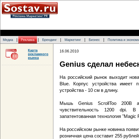
|
|
|
|
|
Медиа
Реклама
Брендинг
Маркетинг
Бизнес
Политика и эконом
Карта
16.06.2010
рекламного
рынка
Genius сделал небе
На российский рынок выходит нова
Blue. Корпус устройства имеет п
устройства - 10 см в длину.
Мышь Genius ScrollToo 200B а
чувствительность 1200 dpi. В 
запатентованная технология "Magic Ro
На российском рынке новинка появит
розничная цена составит 255 рублей