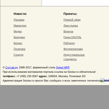
Новости:
Проекты:
Реклама
Прямой эфир
Маркетинг
Лицо рынка
Медиа
Визитка
Брендинг
Герои DIGITAL
Бизнес
Рейтинги
Политика
Фоторепортажи
Социум
Индустриальные
стандарты
©
Состав.ру
1998-2017, фирменный стиль
Depot WPF
При использовании материалов портала ссылка на Sostav.ru обязательна!
тел/факс:
+7 (495) 230 0597
адрес:
109004, Москва, Полковая 3/3
Администрация Sostav.ru просит Вас сообщать о всех замеченных технических неп