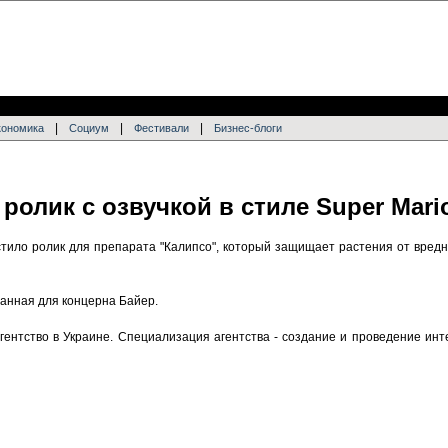
|
|
|
кономика
Социум
Фестивали
Бизнес-блоги
олик с озвучкой в стиле Super Mari
тило ролик для препарата "Калипсо", который защищает растения от вред
ланная для концерна Байер.
гентство в Украине. Специализация агентства - создание и проведение ин