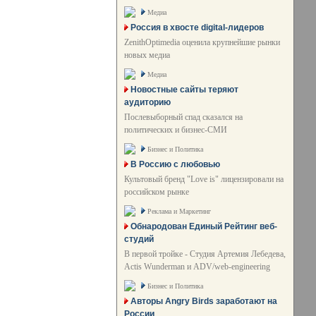
Медиа
Россия в хвосте digital-лидеров
ZenithOptimedia оценила крупнейшие рынки
новых медиа
Медиа
Новостные сайты теряют
аудиторию
Послевыборный спад сказался на
политических и бизнес-СМИ
Бизнес и Политика
В Россию с любовью
Культовый бренд "Love is" лицензировали на
российском рынке
Реклама и Маркетинг
Обнародован Единый Рейтинг веб-
студий
В первой тройке - Студия Артемия Лебедева,
Actis Wunderman и ADV/web-engineering
Бизнес и Политика
Авторы Angry Birds заработают на
России