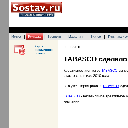
|
|
|
|
|
Медиа
Реклама
Брендинг
Маркетинг
Бизнес
Политика и э
Карта
09.06.2010
рекламного
рынка
TABASCO сделало р
Креативное агентство
TABASCO
выпус
стартовала в мае 2010 года.
Это уже вторая работа
TABASCO
, сде
TABASCO
- независимое креативное а
кампаний.