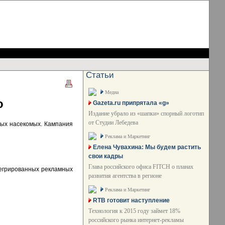
Статьи
Медиа
o
Gazeta.ru припрятала «g»
Издание убрало из «шапки» спорный логотип
от Студии Лебедева
ных насекомых. Кампания
Реклама и Маркетинг
Елена Чувахина: Мы будем растить
свои кадры
Глава российского офиса FITCH о планах
тегрированных рекламных
развития агентства в регионе
Реклама и Маркетинг
RTB готовит наступление
Технология к 2015 году займет 18%
российского рынка интернет-рекламы