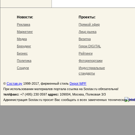
Новости:
Проекты:
Реклама
Прямой эфир
Маркетинг
Лицо рынка
Медиа
Визитка
Брендинг
Герои DIGITAL
Бизнес
Рейтинги
Политика
Фоторепортажи
Социум
Индустриальные
стандарты
©
Состав.ру
1998-2017, фирменный стиль
Depot WPF
При использовании материалов портала ссылка на Sostav.ru обязательна!
тел/факс:
+7 (495) 230 0597
адрес:
109004, Москва, Полковая 3/3
Администрация Sostav.ru просит Вас сообщать о всех замеченных технических неп