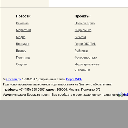
Новости:
Проекты:
Реклама
Прямой эфир
Маркетинг
Лицо рынка
Медиа
Визитка
Брендинг
Герои DIGITAL
Бизнес
Рейтинги
Политика
Фоторепортажи
Социум
Индустриальные
стандарты
©
Состав.ру
1998-2017, фирменный стиль
Depot WPF
При использовании материалов портала ссылка на Sostav.ru обязательна!
тел/факс:
+7 (495) 230 0597
адрес:
109004, Москва, Полковая 3/3
Администрация Sostav.ru просит Вас сообщать о всех замеченных технических неп