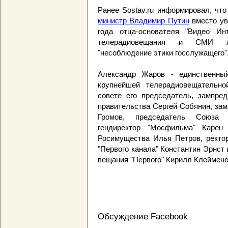
Ранее Sostav.ru информировал, чт
министр Владимир Путин
вместо ув
года отца-основателя "Видео Ин
телерадиовещания и СМИ Лес
"несоблюдение этики госслужащего"
Александр Жаров - единственный
крупнейшей телерадиовещательно
совете его председатель, зампред
правительства Сергей Собянин, за
Громов, председатель Союза 
гендиректор "Мосфильма" Карен 
Росимущества Илья Петров, ректо
"Первого канала" Константин Эрнст
вещания "Первого" Кирилл Клеймено
Обсуждение Facebook