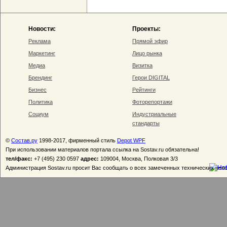
Новости:
Проекты:
Реклама
Прямой эфир
Маркетинг
Лицо рынка
Медиа
Визитка
Брендинг
Герои DIGITAL
Бизнес
Рейтинги
Политика
Фоторепортажи
Социум
Индустриальные
стандарты
©
Состав.ру
1998-2017, фирменный стиль
Depot WPF
При использовании материалов портала ссылка на Sostav.ru обязательна!
тел/факс:
+7 (495) 230 0597
адрес:
109004, Москва, Полковая 3/3
Администрация Sostav.ru просит Вас сообщать о всех замеченных технических неп