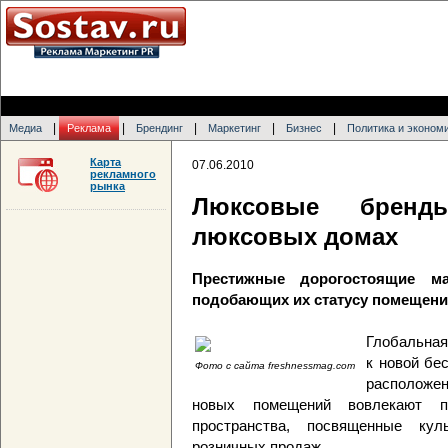
|
|
|
|
|
Медиа
Реклама
Брендинг
Маркетинг
Бизнес
Политика и эконом
Карта
07.06.2010
рекламного
рынка
Люксовые бренд
люксовых домах
Престижные дорогостоящие м
подобающих их статусу помещени
Глобальная
к новой бе
Фото с сайта freshnessmag.com
расположен
новых помещений вовлекают п
пространства, посвященные кул
розничных продаж.