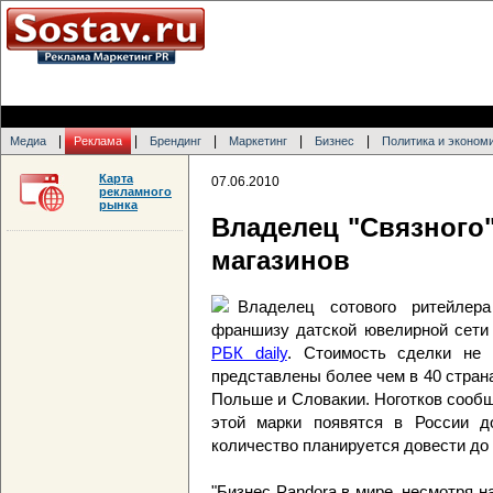
|
|
|
|
|
Медиа
Реклама
Брендинг
Маркетинг
Бизнес
Политика и эконом
Карта
07.06.2010
рекламного
рынка
Владелец "Связного
магазинов
Владелец сотового ритейлер
франшизу датской ювелирной сети 
РБК daily
. Стоимость сделки не 
представлены более чем в 40 страна
Польше и Словакии. Ноготков сообщ
этой марки появятся в России д
количество планируется довести до 
"Бизнес Pandora в мире, несмотря на