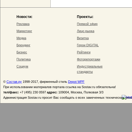
Новости:
Проекты:
Реклама
Прямой эфир
Маркетинг
Лицо рынка
Медиа
Визитка
Брендинг
Герои DIGITAL
Бизнес
Рейтинги
Политика
Фоторепортажи
Социум
Индустриальные
стандарты
©
Состав.ру
1998-2017, фирменный стиль
Depot WPF
При использовании материалов портала ссылка на Sostav.ru обязательна!
тел/факс:
+7 (495) 230 0597
адрес:
109004, Москва, Полковая 3/3
Администрация Sostav.ru просит Вас сообщать о всех замеченных технических неп