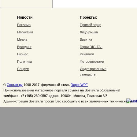
Новости:
Проекты:
Реклама
Прямой эфир
Маркетинг
Лицо рынка
Медиа
Визитка
Брендинг
Герои DIGITAL
Бизнес
Рейтинги
Политика
Фоторепортажи
Социум
Индустриальные
стандарты
©
Состав.ру
1998-2017, фирменный стиль
Depot WPF
При использовании материалов портала ссылка на Sostav.ru обязательна!
тел/факс:
+7 (495) 230 0597
адрес:
109004, Москва, Полковая 3/3
Администрация Sostav.ru просит Вас сообщать о всех замеченных технических неп