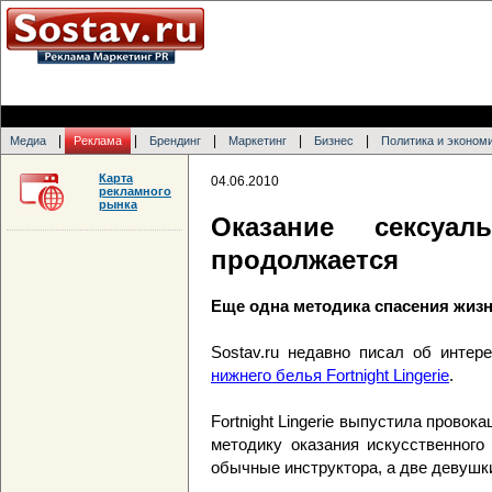
|
|
|
|
|
Медиа
Реклама
Брендинг
Маркетинг
Бизнес
Политика и эконом
Карта
04.06.2010
рекламного
рынка
Оказание сексуа
продолжается
Еще одна методика спасения жизни 
Sostav.ru недавно писал об интер
нижнего белья Fortnight Lingerie
.
Fortnight Lingerie выпустила прово
методику оказания искусственного
обычные инструктора, а две девушк