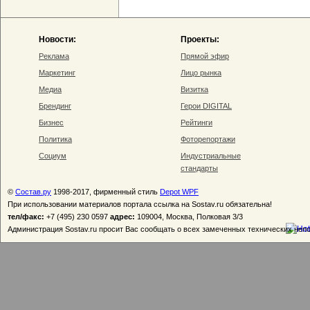
Новости:
Проекты:
Реклама
Прямой эфир
Маркетинг
Лицо рынка
Медиа
Визитка
Брендинг
Герои DIGITAL
Бизнес
Рейтинги
Политика
Фоторепортажи
Социум
Индустриальные
стандарты
©
Состав.ру
1998-2017, фирменный стиль
Depot WPF
При использовании материалов портала ссылка на Sostav.ru обязательна!
тел/факс:
+7 (495) 230 0597
адрес:
109004, Москва, Полковая 3/3
Администрация Sostav.ru просит Вас сообщать о всех замеченных технических неп