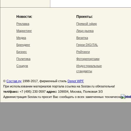
Новости:
Проекты:
Реклама
Прямой эфир
Маркетинг
Лицо рынка
Медиа
Визитка
Брендинг
Герои DIGITAL
Бизнес
Рейтинги
Политика
Фоторепортажи
Социум
Индустриальные
стандарты
©
Состав.ру
1998-2017, фирменный стиль
Depot WPF
При использовании материалов портала ссылка на Sostav.ru обязательна!
тел/факс:
+7 (495) 230 0597
адрес:
109004, Москва, Полковая 3/3
Администрация Sostav.ru просит Вас сообщать о всех замеченных технических неп