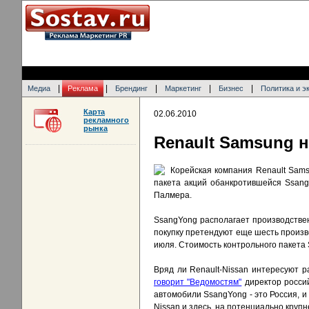
|
|
|
|
|
Медиа
Реклама
Брендинг
Маркетинг
Бизнес
Политика и э
Карта
02.06.2010
рекламного
рынка
Renault Samsung 
Корейская компания Renault Sams
пакета акций обанкротившейся Ssang
Палмера.
SsangYong располагает производствен
покупку претендуют еще шесть произв
июля. Стоимость контрольного пакета 
Вряд ли Renault-Nissan интересуют р
говорит "Ведомостям"
директор россий
автомобили SsangYong - это Россия, и
Nissan и здесь, на потенциально кру