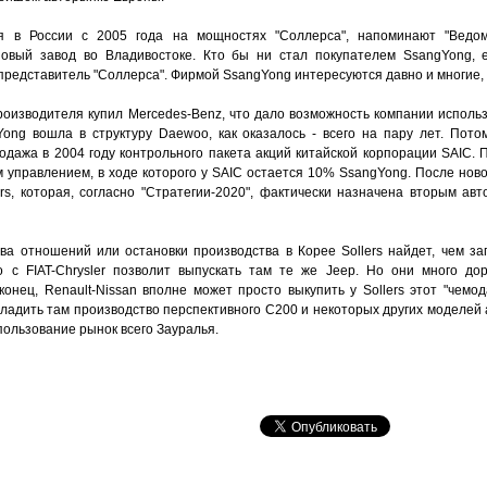
я в России с 2005 года на мощностях "Соллерса", напоминают "Ведом
овый завод во Владивостоке. Кто бы ни стал покупателем SsangYong, 
 представитель "Соллерса". Фирмой SsangYong интересуются давно и многие,
роизводителя купил Mercedes-Benz, что дало возможность компании использ
ong вошла в структуру Daewoo, как оказалось - всего на пару лет. Пото
дажа в 2004 году контрольного пакета акций китайской корпорации SAIC. 
 управлением, в ходе которого у SAIC остается 10% SsangYong. После ново
rs, которая, согласно "Стратегии-2020", фактически назначена вторым ав
ва отношений или остановки производства в Корее Sollers найдет, чем за
 с FIAT-Chrysler позволит выпускать там те же Jeep. Но они много дор
онец, Renault-Nissan вполне может просто выкупить у Sollers этот "чемод
аладить там производство перспективного С200 и некоторых других моделей а
пользование рынок всего Зауралья.