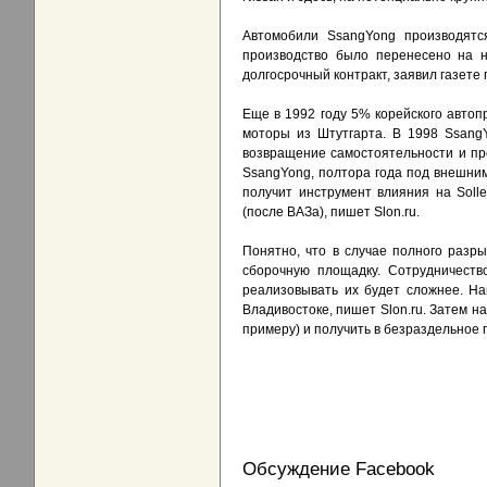
Автомобили SsangYong производятс
производство было перенесено на н
долгосрочный контракт, заявил газете
Еще в 1992 году 5% корейского автоп
моторы из Штутгарта. В 1998 SsangY
возвращение самостоятельности и про
SsangYong, полтора года под внешним
получит инструмент влияния на Solle
(после ВАЗа), пишет Slon.ru.
Понятно, что в случае полного разры
сборочную площадку. Сотрудничество
реализовывать их будет сложнее. Нак
Владивостоке, пишет Slon.ru. Затем н
примеру) и получить в безраздельное 
Обсуждение Facebook