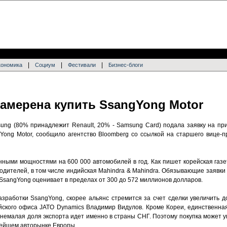
|
|
|
кономика
Социум
Фестивали
Бизнес-блоги
намерена купить SsangYong Motor
ung (80% принадлежит Renault, 20% - Samsung Card) подала заявку на пр
Yong Motor, сообщило агентство Bloomberg со ссылкой на старшего вице-
ными мощностями на 600 000 автомобилей в год. Как пишет корейская газет
одителей, в том числе индийская Mahindra & Mahindra. Обязывающие заявки
SsangYong оценивает в пределах от 300 до 572 миллионов долларов.
азработки SsangYong, скорее альянс стремится за счет сделки увеличить д
ского офиса JATO Dynamics Владимир Видулов. Кроме Кореи, единственная
 немалая доля экспорта идет именно в страны СНГ. Поэтому покупка может у
пнейшем авторынке Европы.