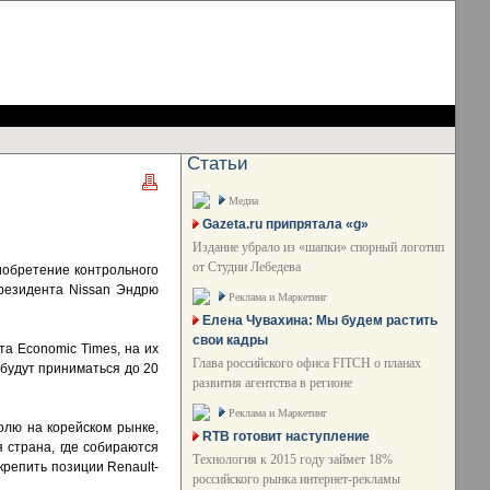
Статьи
Медиа
Gazeta.ru припрятала «g»
Издание убрало из «шапки» спорный логотип
от Студии Лебедева
иобретение контрольного
президента Nissan Эндрю
Реклама и Маркетинг
Елена Чувахина: Мы будем растить
свои кадры
а Economic Times, на их
Глава российского офиса FITCH о планах
 будут приниматься до 20
развития агентства в регионе
Реклама и Маркетинг
олю на корейском рынке,
RTB готовит наступление
 страна, где собираются
Технология к 2015 году займет 18%
крепить позиции Renault-
российского рынка интернет-рекламы