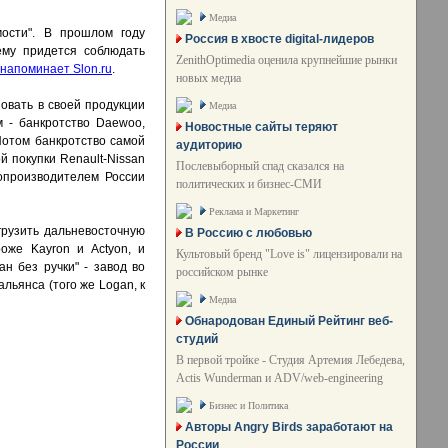
Медиа
ости". В прошлом году
Россия в хвосте digital-лидеров
ему придется соблюдать
ZenithOptimedia оценила крупнейшие рынки
напоминает Slon.ru
.
новых медиа
овать в своей продукции
Медиа
м - банкротство Daewoo,
Новостные сайты теряют
Потом банкротство самой
аудиторию
й покупки Renault-Nissan
Послевыборный спад сказался на
топроизводителем России
политических и бизнес-СМИ
Реклама и Маркетинг
грузить дальневосточную
В Россию с любовью
оже Kayron и Actyon, и
Культовый бренд "Love is" лицензировали на
ан без ручки" - завод во
российском рынке
льянса (того же Logan, к
Медиа
Обнародован Единый Рейтинг веб-
студий
В первой тройке - Студия Артемия Лебедева,
Actis Wunderman и ADV/web-engineering
Бизнес и Политика
Авторы Angry Birds заработают на
России