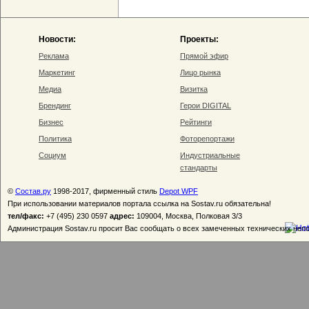
Новости:
Проекты:
Реклама
Прямой эфир
Маркетинг
Лицо рынка
Медиа
Визитка
Брендинг
Герои DIGITAL
Бизнес
Рейтинги
Политика
Фоторепортажи
Социум
Индустриальные
стандарты
©
Состав.ру
1998-2017, фирменный стиль
Depot WPF
При использовании материалов портала ссылка на Sostav.ru обязательна!
тел/факс:
+7 (495) 230 0597
адрес:
109004, Москва, Полковая 3/3
Администрация Sostav.ru просит Вас сообщать о всех замеченных технических неп