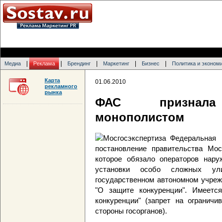
|
|
|
|
|
Медиа
Реклама
Брендинг
Маркетинг
Бизнес
Политика и эконом
Карта
01.06.2010
рекламного
рынка
ФАС признала "
монополистом
Федеральная 
постановление правительства Мо
которое обязало операторов нару
установки особо сложных ул
государственном автономном учреж
"О защите конкуренции". Имеетс
конкуренции" (запрет на огранич
стороны госорганов).