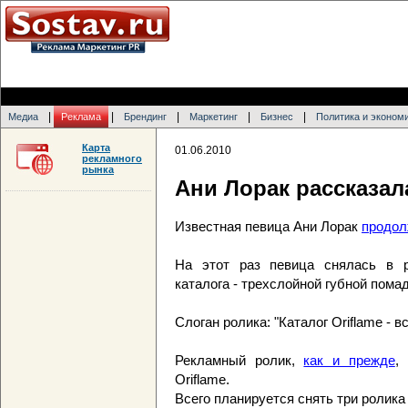
|
|
|
|
|
Медиа
Реклама
Брендинг
Маркетинг
Бизнес
Политика и эконом
Карта
01.06.2010
рекламного
рынка
Ани Лорак рассказал
Известная певица Ани Лорак
продол
На этот раз певица снялась в р
каталога - трехслойной губной помад
Слоган ролика: "Каталог Oriflame - 
Рекламный ролик,
как и прежде
,
Oriflame.
Всего планируется снять три ролика