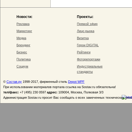
Новости:
Проекты:
Реклама
Прямой эфир
Маркетинг
Лицо рынка
Медиа
Визитка
Брендинг
Герои DIGITAL
Бизнес
Рейтинги
Политика
Фоторепортажи
Социум
Индустриальные
стандарты
©
Состав.ру
1998-2017, фирменный стиль
Depot WPF
При использовании материалов портала ссылка на Sostav.ru обязательна!
тел/факс:
+7 (495) 230 0597
адрес:
109004, Москва, Полковая 3/3
Администрация Sostav.ru просит Вас сообщать о всех замеченных технических неп