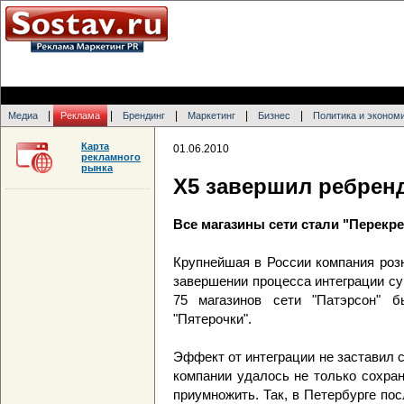
|
|
|
|
|
Медиа
Реклама
Брендинг
Маркетинг
Бизнес
Политика и эконом
Карта
01.06.2010
рекламного
рынка
X5 завершил ребренд
Все магазины сети стали "Перекр
Крупнейшая в России компания роз
завершении процесса интеграции су
75 магазинов сети "Патэрсон" б
"Пятерочки".
Эффект от интеграции не заставил 
компании удалось не только сохран
приумножить. Так, в Петербурге по