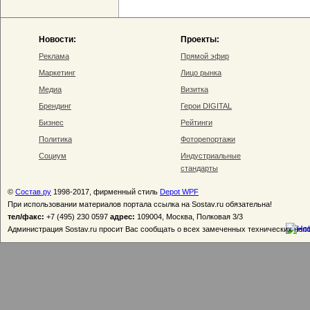
Новости:
Проекты:
Реклама
Прямой эфир
Маркетинг
Лицо рынка
Медиа
Визитка
Брендинг
Герои DIGITAL
Бизнес
Рейтинги
Политика
Фоторепортажи
Социум
Индустриальные
стандарты
©
Состав.ру
1998-2017, фирменный стиль
Depot WPF
При использовании материалов портала ссылка на Sostav.ru обязательна!
тел/факс:
+7 (495) 230 0597
адрес:
109004, Москва, Полковая 3/3
Администрация Sostav.ru просит Вас сообщать о всех замеченных технических неп