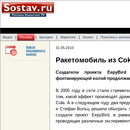
|
|
|
|
|
Медиа
Реклама
Брендинг
Маркетинг
Бизнес
Политика и эконом
Карта
31.05.2010
рекламного
рынка
Ракетомобиль из Cok
Создатели проекта EepyBir
фонтанирующей колой продолжаю
В 2005 году в сети стали стремит
том, какой эффект производят драж
Cola. А в следующем году два пре
и Стефан Вольц решили обыграть э
создали проект EepyBird, в рамк
проводящих различные эксперимент