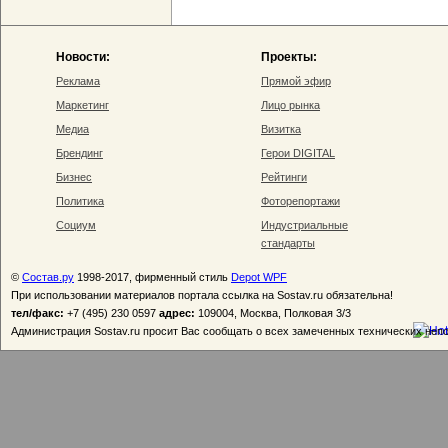
Новости:
Проекты:
Реклама
Прямой эфир
Маркетинг
Лицо рынка
Медиа
Визитка
Брендинг
Герои DIGITAL
Бизнес
Рейтинги
Политика
Фоторепортажи
Социум
Индустриальные
стандарты
©
Состав.ру
1998-2017, фирменный стиль
Depot WPF
При использовании материалов портала ссылка на Sostav.ru обязательна!
тел/факс:
+7 (495) 230 0597
адрес:
109004, Москва, Полковая 3/3
Администрация Sostav.ru просит Вас сообщать о всех замеченных технических неп