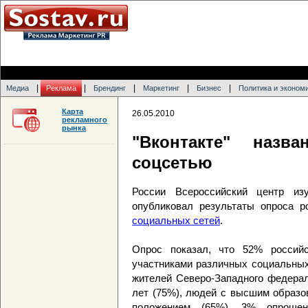
|
|
|
|
|
Медиа
Реклама
Брендинг
Маркетинг
Бизнес
Политика и эконом
Карта
26.05.2010
рекламного
рынка
"Вконтакте" назв
соцсетью
России Всероссийский центр из
опубликовал результаты опроса 
социальных сетей
.
Опрос показал, что 52% российс
участниками различных социальных
жителей Северо-Западного федерал
лет (75%), людей с высшим образо
положением (65%). 3% опроше