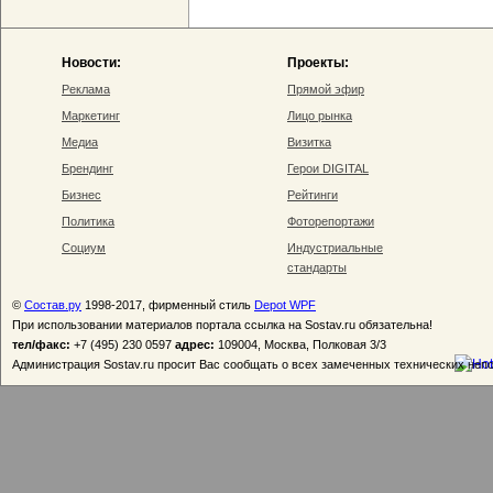
Новости:
Проекты:
Реклама
Прямой эфир
Маркетинг
Лицо рынка
Медиа
Визитка
Брендинг
Герои DIGITAL
Бизнес
Рейтинги
Политика
Фоторепортажи
Социум
Индустриальные
стандарты
©
Состав.ру
1998-2017, фирменный стиль
Depot WPF
При использовании материалов портала ссылка на Sostav.ru обязательна!
тел/факс:
+7 (495) 230 0597
адрес:
109004, Москва, Полковая 3/3
Администрация Sostav.ru просит Вас сообщать о всех замеченных технических неп