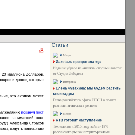
Статьи
Медиа
Gazeta.ru припрятала «g»
Издание убрало из «шапки» спорный логотип
от Студии Лебедева
в 23 миллиона долларов,
лларов и долгов, которые
Интервью
Елена Чувахина: Мы будем растить
свои кадры
ение, что активом может
Глава российского офиса FITCH о планах
развития агентства в регионе
ному желанию
покинул пост
Медиа
ранее занимавший пост
RTB готовит наступление
Труд") Александр Страхов
Технология к 2015 году займет 18%
кова, ведут к понижению
российского рынка интернет-рекламы