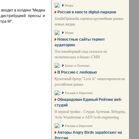
Медиа
е входит в холдинг "Медиа
Россия в хвосте digital-лидеров
 дистрибуцией прессы и
ZenithOptimedia оценила крупнейшие рынки
тра М".
новых медиа
Медиа
Новостные сайты теряют
аудиторию
Послевыборный спад сказался на
политических и бизнес-СМИ
Бизнес и Политика
В Россию с любовью
Культовый бренд "Love is" лицензировали на
российском рынке
Реклама и Маркетинг
Обнародован Единый Рейтинг веб-
студий
В первой тройке - Студия Артемия Лебедева,
Actis Wunderman и ADV/web-engineering
Реклама и Маркетинг
Авторы Angry Birds заработают на
России