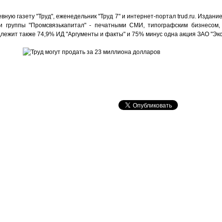
вную газету "Труд", еженедельник "Труд 7" и интернет-портал trud.ru. Издани
ми группы "Промсвязькапитал" - печатными СМИ, типографским бизнесом,
лежит также 74,9% ИД "Аргументы и факты" и 75% минус одна акция ЗАО "Экс