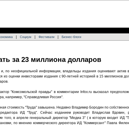
|
|
|
кономика
Социум
Фестивали
Бизнес-блоги
ать за 23 миллиона долларов
у и, по неофициальной информации, владельцы издания оценивают актив 
ся из оценки инвесторами издания с 90-летней историей в 15 миллионов до
аров.
актор "Комсомольской правды" в комментарии Infox.ru высказал предполож
ра, например, "Справедливая Россия".
очная стоимость "Труда" завышена. Недавно Владимир Бородин по собствен
редактора ИД "Труд". Сейчас изданием руководит Владислав Вдовин, 
е того, в апреле генеральный директор "Медиа 3" ( в которую входит ИД "
тановки, по мнению коммерческого директора ИД "Коммерсант" Павла Филен