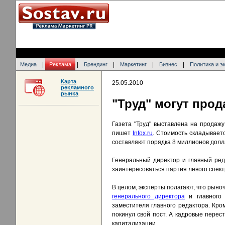
|
|
|
|
|
Медиа
Реклама
Брендинг
Маркетинг
Бизнес
Политика и э
Карта
25.05.2010
рекламного
рынка
"Труд" могут прод
Газета "Труд" выставлена на продаж
пишет
Infox.ru
. Cтоимость складывает
составляют порядка 8 миллионов долл
Генеральный директор и главный ред
заинтересоваться партия левого спект
В целом, эксперты полагают, что рын
генерального директора
и главного 
заместителя главного редактора. Кром
покинул свой пост. А кадровые перес
капитализации.