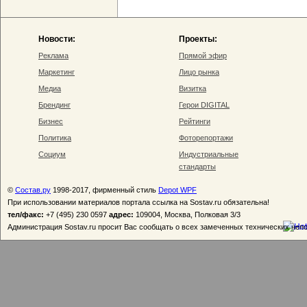
Новости:
Проекты:
Реклама
Прямой эфир
Маркетинг
Лицо рынка
Медиа
Визитка
Брендинг
Герои DIGITAL
Бизнес
Рейтинги
Политика
Фоторепортажи
Социум
Индустриальные
стандарты
©
Состав.ру
1998-2017, фирменный стиль
Depot WPF
При использовании материалов портала ссылка на Sostav.ru обязательна!
тел/факс:
+7 (495) 230 0597
адрес:
109004, Москва, Полковая 3/3
Администрация Sostav.ru просит Вас сообщать о всех замеченных технических неп