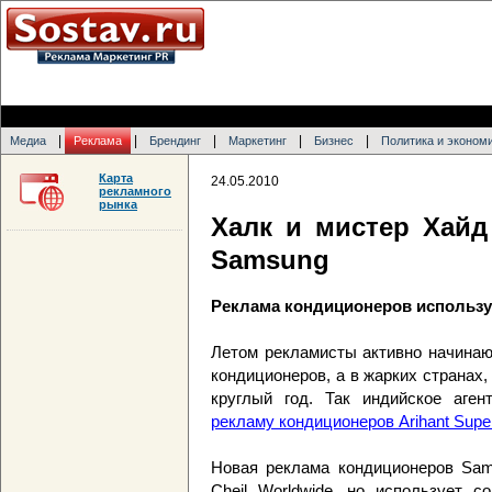
|
|
|
|
|
Медиа
Реклама
Брендинг
Маркетинг
Бизнес
Политика и эконом
Карта
24.05.2010
рекламного
рынка
Халк и мистер Хай
Samsung
Реклама кондиционеров используе
Летом рекламисты активно начинаю
кондиционеров, а в жарких странах
круглый год. Так индийское аген
рекламу кондиционеров Arihant Supe
Новая реклама кондиционеров Sam
Cheil Worldwide, но использует с